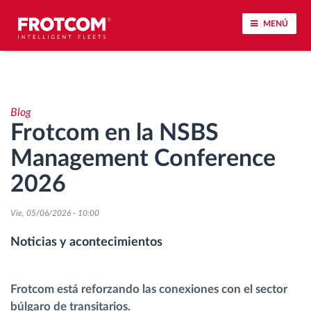
MENÚ
Seguimiento de vehículos y control de sensores
Blog
Análisis de la conducta en la conducción
Frotcom en la NSBS
Management Conference
Seguimiento del tiempo de conducción
2026
Gestión de plantilla
Vie, 05/06/2026 - 10:00
Descarga remota del tacógrafo
Noticias y acontecimientos
Control de acceso
Frotcom está reforzando las conexiones con el sector
búlgaro de transitarios.
Gestión de combustible