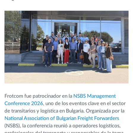
Planificación y seguimiento de rutas
Identificación automática del conductor
Descubrir todas las características
¿Cómo podemos ayudar en el control de la
actividad de su flota?
Frotcom fue patrocinador en la
NSBS Management
Calculadora de ahorro
Conference 2026
, uno de los eventos clave en el sector
de transitarios y logística en Bulgaria. Organizada por la
National Association of Bulgarian Freight Forwarders
(NSBS), la conferencia reunió a operadores logísticos,