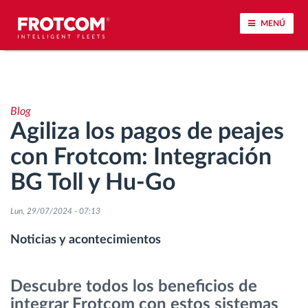
MENÚ
Seguimiento de vehículos y control de sensores
Blog
Análisis de la conducta en la conducción
Agiliza los pagos de peajes
con Frotcom: Integración
Seguimiento del tiempo de conducción
BG Toll y Hu-Go
Gestión de plantilla
Lun, 29/07/2024 - 07:13
Descarga remota del tacógrafo
Noticias y acontecimientos
Control de acceso
Descubre todos los beneficios de
integrar Frotcom con estos sistemas
Gestión de combustible