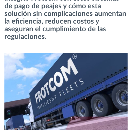
de pago de peajes y cómo esta
solución sin complicaciones aumentan
Planificación y seguimiento de rutas
la eficiencia, reducen costos y
aseguran el cumplimiento de las
Identificación automática del conductor
regulaciones.
Descubrir todas las características
¿Cómo podemos ayudar en el control de la
actividad de su flota?
Calculadora de ahorro