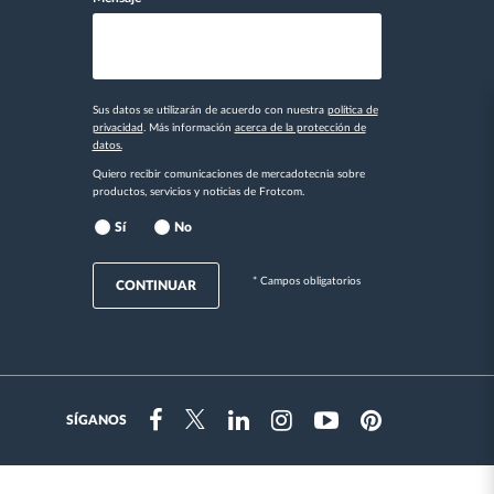
Sus datos se utilizarán de acuerdo con nuestra
política de
privacidad
. Más información
acerca de la protección de
datos.
Quiero recibir comunicaciones de mercadotecnia sobre
productos, servicios y noticias de Frotcom.
Sí
No
* Campos obligatorios
CONTINUAR
SÍGANOS
Instragram
Facebook
Twitter
Linkedin
Youtube
Pinterest