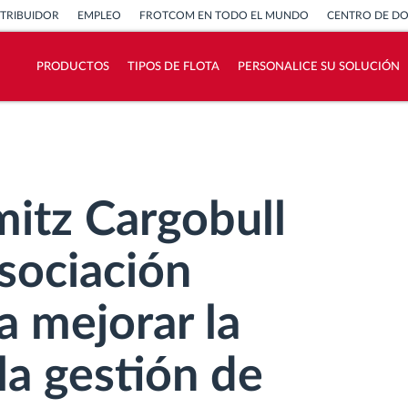
STRIBUIDOR
EMPLEO
FROTCOM EN TODO EL MUNDO
CENTRO DE D
PRODUCTOS
TIPOS DE FLOTA
PERSONALICE SU SOLUCIÓN
¿Cómo podemos ayudar en el control de la
actividad de su flota?
Calculadora de ahorro
itz Cargobull
sociación
a mejorar la
la gestión de