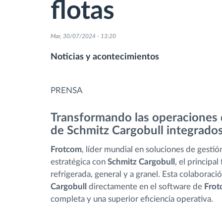
flotas
Control de acceso
Mar, 30/07/2024 - 13:20
Gestión de combustible
Noticias y acontecimientos
Planificación y seguimiento de rutas
PRENSA
Identificación automática del
Transformando las operaciones 
conductor
de Schmitz Cargobull integrados
Frotcom
, líder mundial en soluciones de gestió
Descubrir todas las características
estratégica con
Schmitz Cargobull
, el princip
refrigerada, general y a granel. Esta colaborac
Cargobull
directamente en el software de
Frot
completa y una superior eficiencia operativa.