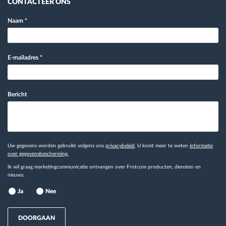
CONTACTEER ONS
Naam
*
E-mailadres
*
Bericht
Uw gegevens worden gebruikt volgens ons
privacybeleid
. U komt meer te weten
informatie
over gegevensbescherming.
Ik wil graag marketingcommunicatie ontvangen over Frotcom producten, diensten en
nieuws.
Ja
Nee
DOORGAAN