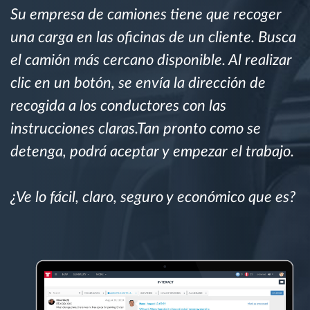
Su empresa de camiones tiene que recoger
una carga en las oficinas de un cliente. Busca
Planificación y seguimiento de rutas
el camión más cercano disponible. Al realizar
Identificación automática del conductor
clic en un botón, se envía la dirección de
recogida a los conductores con las
Descubrir todas las características
instrucciones claras.Tan pronto como se
detenga, podrá aceptar y empezar el trabajo.
¿Cómo podemos ayudar en el control de la
¿Ve lo fácil, claro, seguro y económico que es?
actividad de su flota?
Calculadora de ahorro