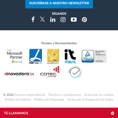
SUSCRÍBASE A NUESTRO NEWSLETTER
SÍGANOS
Instragram
Facebook
Twitter
Linkedin
Youtube
Pinterest
Premios y Reconocimientos
© 2026
Frotcom International
Terminos y condiciones
Acerca de las cookies
Política de Calidad
Política de Privacidad
Acerca de la Protección de Datos
TE LLAMAMOS