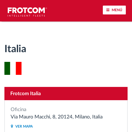
MENÚ
Seguimiento de vehículos y control de sensores
Italia
Análisis de la conducta en la conducción
Seguimiento del tiempo de conducción
Gestión de plantilla
Frotcom Italia
Descarga remota del tacógrafo
Oficina
Control de acceso
Via Mauro Macchi, 8, 20124, Milano, Italia
VER MAPA
Gestión de combustible