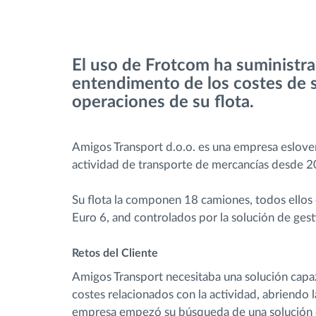
Control de acceso
El uso de Frotcom ha suministr
Gestión de combustible
entendimento de los costes de su
operaciones de su flota.
Planificación y seguimiento de rutas
Amigos Transport d.o.o. es una empresa esloven
Identificación automática del
actividad de transporte de mercancías desde 2
conductor
Su flota la componen 18 camiones, todos ello
Descubrir todas las características
Euro 6, and controlados por la solución de gest
Retos del Cliente
Amigos Transport necesitaba una solución capaz
costes relacionados con la actividad, abriendo l
empresa empezó su búsqueda de una solución d