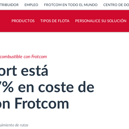
STRIBUIDOR
EMPLEO
FROTCOM EN TODO EL MUNDO
CENTRO DE D
PRODUCTOS
TIPOS DE FLOTA
PERSONALICE SU SOLUCIÓN
¿Cómo podemos ayudar en el control de la
actividad de su flota?
 combustible con Frotcom
Calculadora de ahorro
rt está
7% en coste de
on Frotcom
guimiento de rutas