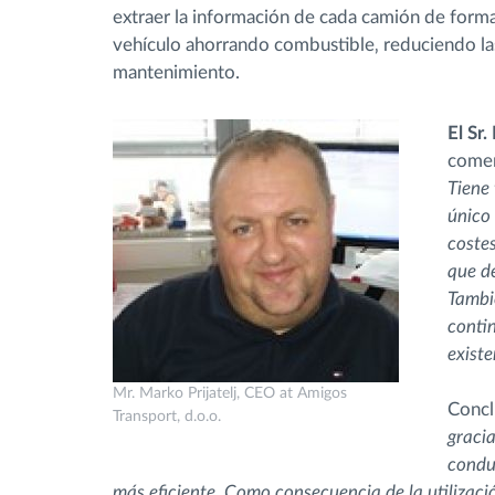
extraer la información de cada camión de forma
vehículo ahorrando combustible‚ reduciendo l
mantenimiento.
El Sr
comen
Tiene
único 
coste
que de
Tambi
conti
exist
Mr. Marko Prijatelj, CEO at Amigos
Concl
Transport, d.o.o.
gracia
condu
más eficiente. Como consecuencia de la utiliza