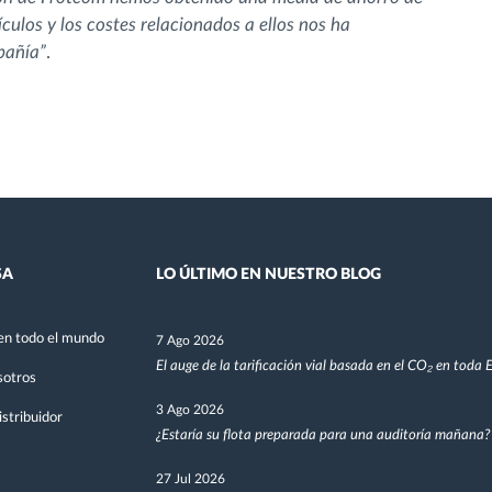
culos y los costes relacionados a ellos nos ha
pañía”
.
SA
LO ÚLTIMO EN NUESTRO BLOG
en todo el mundo
7 Ago 2026
El auge de la tarificación vial basada en el CO₂ en toda
sotros
3 Ago 2026
stribuidor
¿Estaría su flota preparada para una auditoría mañana?
27 Jul 2026