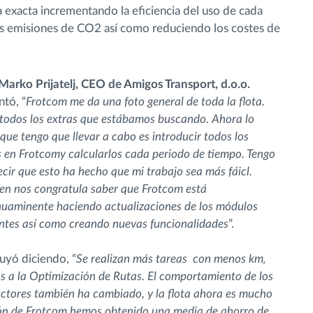
 exacta incrementando la eficiencia del uso de cada
as emisiones de CO2 así como reduciendo los costes de
. Marko Prijatelj, CEO de Amigos Transport, d.o.o.
tó, “
Frotcom me da una foto general de toda la flota.
 todos los extras que estábamos buscando. Ahora lo
que tengo que llevar a cabo es introducir todos los
s en Frotcomy calcularlos cada periodo de tiempo. Tengo
cir que esto ha hecho que mi trabajo sea más fáicl.
en nos congratula saber que Frotcom está
nuaminente haciendo actualizaciones de los módulos
entes así como creando nuevas funcionalidades
”.
uyó diciendo, “
Se realizan más tareas con menos km‚
s a la Optimización de Rutas. El comportamiento de los
ctores también ha cambiado, y la flota ahora es mucho
ción de Frotcom hemos obtenido una media de ahorro de