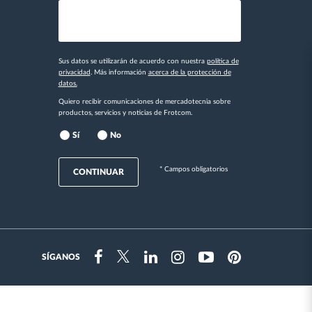
Sus datos se utilizarán de acuerdo con nuestra
política de
privacidad
. Más información
acerca de la protección de
datos.
Quiero recibir comunicaciones de mercadotecnia sobre
productos, servicios y noticias de Frotcom.
Sí
No
* Campos obligatorios
CONTINUAR
SÍGANOS
Instragram
Facebook
Twitter
Linkedin
Youtube
Pinterest