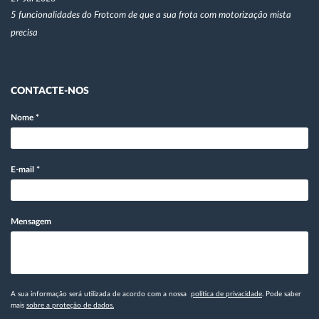
5 funcionalidades do Frotcom de que a sua frota com motorização mista
precisa
CONTACTE-NOS
Nome
*
E-mail
*
Mensagem
A sua informação será utilizada de acordo com a nossa
política de privacidade
. Pode saber
mais
sobre a proteção de dados.