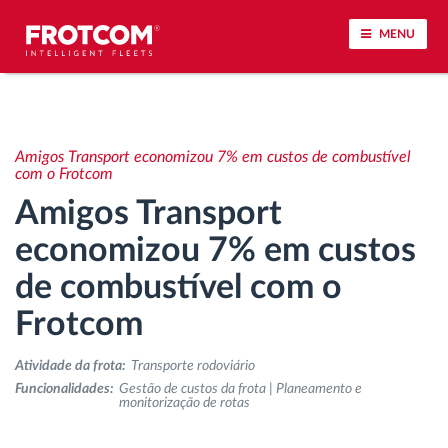
MENU
Localização de veículos e monitorização de
sensores
Amigos Transport economizou 7% em custos de combustível
com o Frotcom
Análise do estilo de condução
Amigos Transport
economizou 7% em custos
Monitorização dos tempos de condução
de combustível com o
Gestão de tarefas
Frotcom
Descarga remota de tacógrafo
Atividade da frota:
Transporte rodoviário
Funcionalidades:
Gestão de custos da frota | Planeamento e
monitorização de rotas
Controlo de acesso