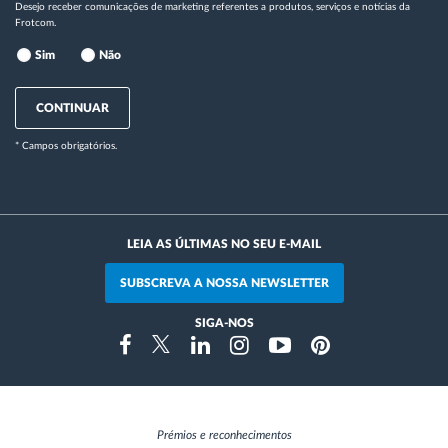
Desejo receber comunicações de marketing referentes a produtos, serviços e notícias da
Frotcom.
Sim
Não
CONTINUAR
* Campos obrigatórios.
LEIA AS ÚLTIMAS NO SEU E-MAIL
SUBSCREVA A NOSSA NEWSLETTER
SIGA-NOS
Instragram
Facebook
Twitter
Linkedin
Youtube
Pinterest
Prémios e reconhecimentos