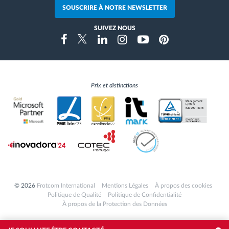
SOUSCRIRE À NOTRE NEWSLETTER
SUIVEZ NOUS
Instragram
Facebook
Twitter
Linkedin
Youtube
Pinterest
Prix et distinctions
© 2026
Frotcom International
Mentions Légales
À propos des cookies
Politique de Qualité
Politique de Confidentialité
À propos de la Protection des Données