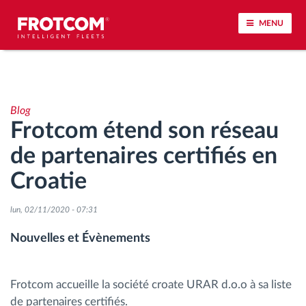
MENU
Géolocalisation de véhicule et surveillance par
capteur
Blog
Frotcom étend son réseau
Analyse du comportement de conduite
de partenaires certifiés en
Contrôle des temps de conduite
Croatie
Gestion de la main-d’œuvre
lun, 02/11/2020 - 07:31
Nouvelles et Évènements
Téléchargement du tachygraphe à distance
Contrôle d'accès
Frotcom accueille la société croate URAR d.o.o à sa liste
de partenaires certifiés.