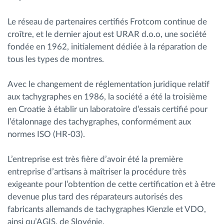
Gestion de carburant
Le réseau de partenaires certifiés Frotcom continue de
croître, et le dernier ajout est URAR d.o.o, une société
Planification et suivi d'itinéraire
fondée en 1962, initialement dédiée à la réparation de
tous les types de montres.
Identification automatique du conducteur
Avec le changement de réglementation juridique relatif
Découvrez toutes les caractéristiques
aux tachygraphes en 1986, la société a été la troisième
en Croatie à établir un laboratoire d’essais certifié pour
l’étalonnage des tachygraphes, conformément aux
normes ISO (HR-03).
Comment nous résolvons chaques besoins
d'activité de flotte
L’entreprise est très fière d’avoir été la première
entreprise d’artisans à maîtriser la procédure très
exigeante pour l’obtention de cette certification et à être
Calculatrice d’économies
devenue plus tard des réparateurs autorisés des
fabricants allemands de tachygraphes Kienzle et VDO,
ainsi qu’AGIS, de Slovénie.