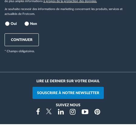
de plus amples informations
à propos de la protection des données.
Je souhaite recevoir des informations de marketing concernant les produits, services et
actualités de Frotcom.
Oui
Non
CONTINUER
* Champs obligatoires.
LIRE LE DERNIER SUR VOTRE EMAIL
SOUSCRIRE À NOTRE NEWSLETTER
SUIVEZ NOUS
Instragram
Facebook
Twitter
Linkedin
Youtube
Pinterest