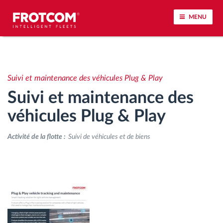
MENU
Géolocalisation de véhicule et surveillance par
capteur
Suivi et maintenance des véhicules Plug & Play
Suivi et maintenance des
Analyse du comportement de conduite
véhicules Plug & Play
Contrôle des temps de conduite
Activité de la flotte :
Suivi de véhicules et de biens
Gestion de la main-d’œuvre
Téléchargement du tachygraphe à distance
Contrôle d'accès