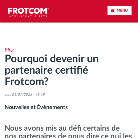
MENU
Géolocalisation de véhicule et surveillance par
capteur
Blog
Pourquoi devenir un
Analyse du comportement de conduite
partenaire certifié
Contrôle des temps de conduite
Frotcom?
Gestion de la main-d’œuvre
ven, 01/07/2022 - 08:19
Nouvelles et Évènements
Téléchargement du tachygraphe à distance
Nous avons mis au défi certains de
Contrôle d'accès
nos partenaires de nous dire ce qui les