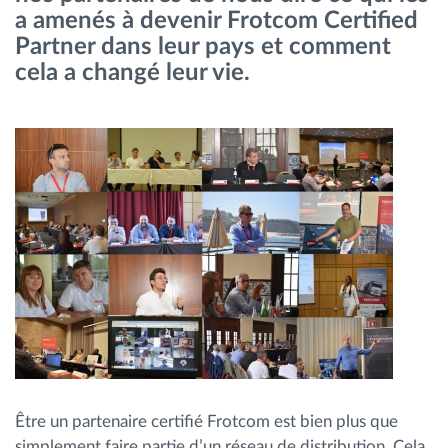
a amenés à devenir Frotcom Certified
Gestion de carburant
Partner dans leur pays et comment
cela a changé leur vie.
Planification et suivi d'itinéraire
Identification automatique du conducteur
Découvrez toutes les caractéristiques
Comment nous résolvons chaques besoins
d'activité de flotte
Calculatrice d’économies
Être un partenaire certifié Frotcom est bien plus que
simplement faire partie d’un réseau de distribution. Cela