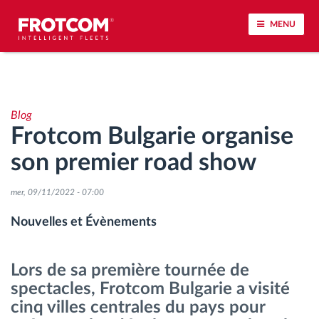
MENU
Géolocalisation de véhicule et surveillance par
capteur
Blog
Frotcom Bulgarie organise
Analyse du comportement de conduite
son premier road show
Contrôle des temps de conduite
mer, 09/11/2022 - 07:00
Gestion de la main-d’œuvre
Nouvelles et Évènements
Téléchargement du tachygraphe à distance
Lors de sa première tournée de
spectacles, Frotcom Bulgarie a visité
Contrôle d'accès
cinq villes centrales du pays pour