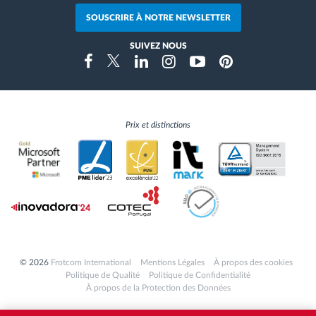
SOUSCRIRE À NOTRE NEWSLETTER
SUIVEZ NOUS
Instragram
Facebook
Twitter
Linkedin
Youtube
Pinterest
Prix et distinctions
© 2026
Frotcom International
Mentions Légales
À propos des cookies
Politique de Qualité
Politique de Confidentialité
À propos de la Protection des Données