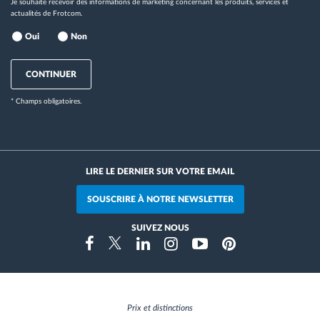
Je souhaite recevoir des informations de marketing concernant les produits, services et
actualités de Frotcom.
Oui
Non
CONTINUER
* Champs obligatoires.
LIRE LE DERNIER SUR VOTRE EMAIL
SOUSCRIRE À NOTRE NEWSLETTER
SUIVEZ NOUS
Instragram
Facebook
Twitter
Linkedin
Youtube
Pinterest
Prix et distinctions