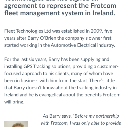
agreement to represent the Frotcom
fleet management system in Ireland.
Routeplanning en -monitoring
Automatische bestuurdersidentificatie
Fleet Technologies Ltd was established in 2009, five
years after Barry O’Brien the company’s owner first
started working in the Automotive Electrical industry.
Ontdek alle functies
For the last six years, Barry has been supplying and
installing GPS Tracking solutions, providing a customer-
focused approach to his clients, many of whom have
Hoe we de noden van elke vlootactiviteit
been in business with him from the start. There’s little
oplossen
that Barry doesn’t know about the tracking industry in
Ireland and he is evangelical about the benefits Frotcom
Besparingscalculator
will bring.
As Barry says, “
Before my partnership
with Frotcom, I was only able to provide