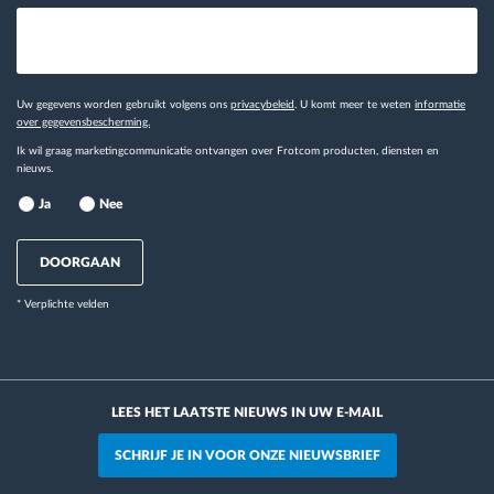
Uw gegevens worden gebruikt volgens ons
privacybeleid
. U komt meer te weten
informatie
over gegevensbescherming.
Ik wil graag marketingcommunicatie ontvangen over Frotcom producten, diensten en
nieuws.
Ja
Nee
DOORGAAN
* Verplichte velden
LEES HET LAATSTE NIEUWS IN UW E-MAIL
SCHRIJF JE IN VOOR ONZE NIEUWSBRIEF