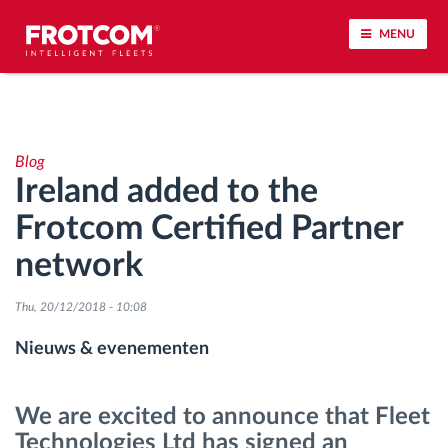
MENU
Voertuigtracking en sensorbewaking
Blog
Rijgedrag analyse
Ireland added to the
Frotcom Certified Partner
Controle van rijtijden
network
Personeelsbeheer
Thu, 20/12/2018 - 10:08
Downloaden van tachograaf op afstand
Nieuws & evenementen
Toegangsbeheer
We are excited to announce that Fleet
Technologies Ltd has signed an
Brandstofbeheer