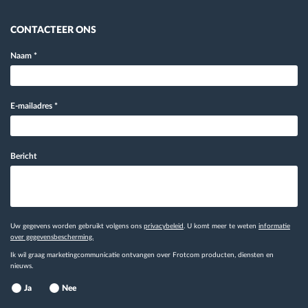
CONTACTEER ONS
Naam
*
E-mailadres
*
Bericht
Uw gegevens worden gebruikt volgens ons
privacybeleid
. U komt meer te weten
informatie
over gegevensbescherming.
Ik wil graag marketingcommunicatie ontvangen over Frotcom producten, diensten en
nieuws.
Ja
Nee