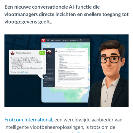
Een nieuwe conversationele AI-functie die
vlootmanagers directe inzichten en snellere toegang tot
Routeplanning en -monitoring
vlootgegevens geeft..
Automatische bestuurdersidentificatie
Ontdek alle functies
Hoe we de noden van elke vlootactiviteit
oplossen
Besparingscalculator
Frotcom International
, een wereldwijde aanbieder van
intelligente vlootbeheeroplossingen, is trots om de