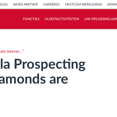
BLOG
WORD PARTNER
CARRIÈRES
FROTCOM WERELDWIJD
KENN
FUNCTIES
VLOOTACTIVITEITEN
UW OPLOSSING AA
Hoe we de noden van elke vlootactiviteit
oplossen
are forever…"
Besparingscalculator
la Prospecting
iamonds are