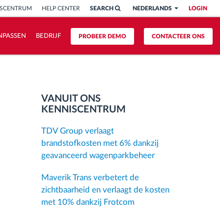
ISCENTRUM
HELP CENTER
SEARCH
NEDERLANDS
LOGIN
NPASSEN
BEDRIJF
PROBEER DEMO
CONTACTEER ONS
VANUIT ONS
KENNISCENTRUM
TDV Group verlaagt
brandstofkosten met 6% dankzij
geavanceerd wagenparkbeheer
Maverik Trans verbetert de
zichtbaarheid en verlaagt de kosten
met 10% dankzij Frotcom