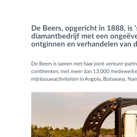
Brandstofbeheer
De Beers, opgericht in 1888, i
Routeplanning en -monitoring
diamantbedrijf met een ongeëve
ontginnen en verhandelen van 
Automatische
bestuurdersidentificatie
De Beers is samen met haar joint venture-partn
continenten, met meer dan 13.000 medewerkers
Ontdek alle functies
mijnbouwactiviteiten in Angola, Botswana, Nam