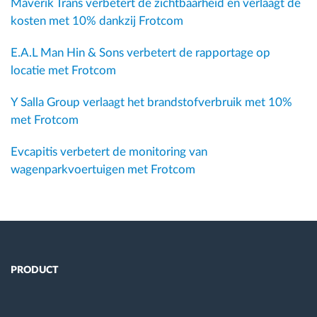
Maverik Trans verbetert de zichtbaarheid en verlaagt de
kosten met 10% dankzij Frotcom
E.A.L Man Hin & Sons verbetert de rapportage op
locatie met Frotcom
Y Salla Group verlaagt het brandstofverbruik met 10%
met Frotcom
Evcapitis verbetert de monitoring van
wagenparkvoertuigen met Frotcom
PRODUCT