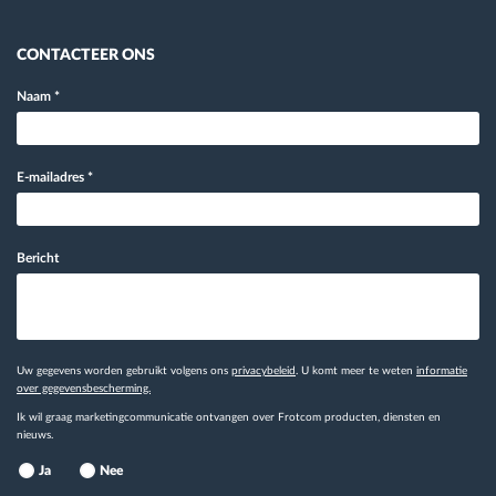
CONTACTEER ONS
Naam
*
E-mailadres
*
Bericht
Uw gegevens worden gebruikt volgens ons
privacybeleid
. U komt meer te weten
informatie
over gegevensbescherming.
Ik wil graag marketingcommunicatie ontvangen over Frotcom producten, diensten en
nieuws.
Ja
Nee