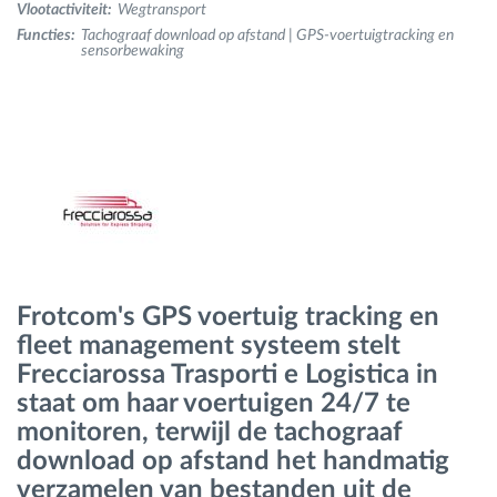
Vlootactiviteit:
Wegtransport
Functies:
Tachograaf download op afstand | GPS-voertuigtracking en
sensorbewaking
Routeplanning en -monitoring
Automatische bestuurdersidentificatie
Ontdek alle functies
Hoe we de noden van elke vlootactiviteit
Frotcom's GPS voertuig tracking en
oplossen
fleet management systeem stelt
Frecciarossa Trasporti e Logistica in
Besparingscalculator
staat om haar voertuigen 24/7 te
monitoren, terwijl de tachograaf
download op afstand het handmatig
verzamelen van bestanden uit de