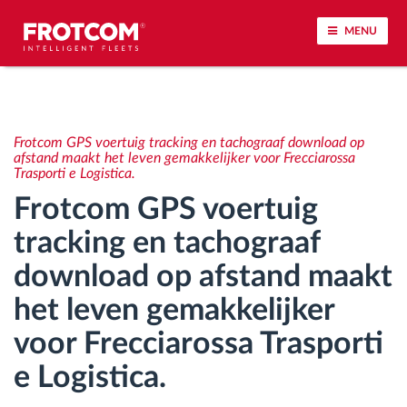
MENU
Voertuigtracking en sensorbewaking
Frotcom GPS voertuig tracking en tachograaf download op
Rijgedrag analyse
afstand maakt het leven gemakkelijker voor Frecciarossa
Trasporti e Logistica.
Frotcom GPS voertuig
Controle van rijtijden
tracking en tachograaf
Personeelsbeheer
download op afstand maakt
het leven gemakkelijker
Downloaden van tachograaf op afstand
voor Frecciarossa Trasporti
Toegangsbeheer
e Logistica.
Brandstofbeheer