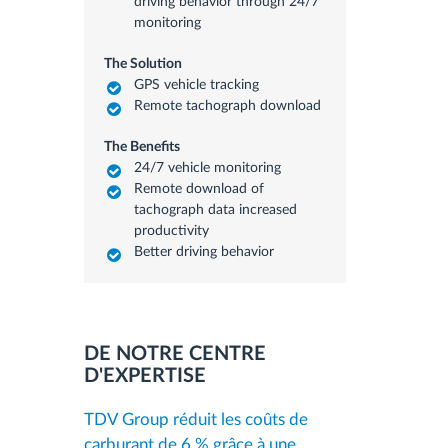
driving behavior through 24/7
monitoring
The Solution
GPS vehicle tracking
Remote tachograph download
The Benefits
24/7 vehicle monitoring
Remote download of
tachograph data increased
productivity
Better driving behavior
DE NOTRE CENTRE
D'EXPERTISE
TDV Group réduit les coûts de
carburant de 6 % grâce à une