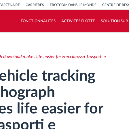
PARTENAIRE
CARRIÈRES
FROTCOM DANS LE MONDE
CENTRE DE RE
FONCTIONNALITÉS
ACTIVITÉS FLOTTE
SOLUTION SUR
Comment nous résolvons chaques besoins
d'activité de flotte
download makes life easier for Frecciarossa Trasporti e
Calculatrice d’économies
hicle tracking
chograph
 life easier for
asporti e