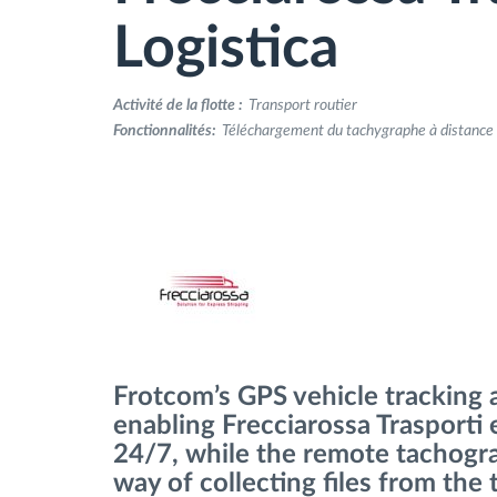
Logistica
Contrôle d'accès
Activité de la flotte :
Transport routier
Gestion de carburant
Fonctionnalités:
Téléchargement du tachygraphe à distance |
Planification et suivi d'itinéraire
Identification automatique du
conducteur
Découvrez toutes les caractéristiques
Frotcom’s GPS vehicle tracking
enabling Frecciarossa Trasporti e
24/7, while the remote tachogr
way of collecting files from the