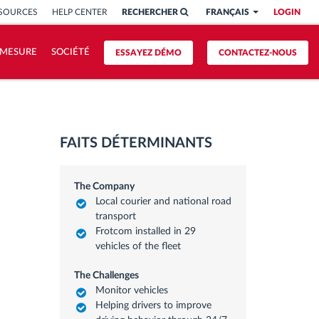
SSOURCES
HELP CENTER
RECHERCHER
FRANÇAIS
LOGIN
 MESURE
SOCIÉTÉ
ESSAYEZ DÉMO
CONTACTEZ-NOUS
FAITS DÉTERMINANTS
The Company
Local courier and national road
transport
Frotcom installed in 29
vehicles of the fleet
The Challenges
Monitor vehicles
Helping drivers to improve