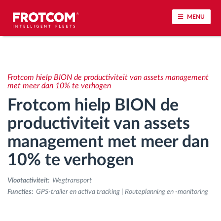
MENU
Voertuigtracking en sensorbewaking
Frotcom hielp BION de productiviteit van assets management
Rijgedrag analyse
met meer dan 10% te verhogen
Frotcom hielp BION de
Controle van rijtijden
productiviteit van assets
management met meer dan
Personeelsbeheer
10% te verhogen
Downloaden van tachograaf op afstand
Vlootactiviteit:
Wegtransport
Toegangsbeheer
Functies:
GPS-trailer en activa tracking | Routeplanning en -monitoring
Brandstofbeheer