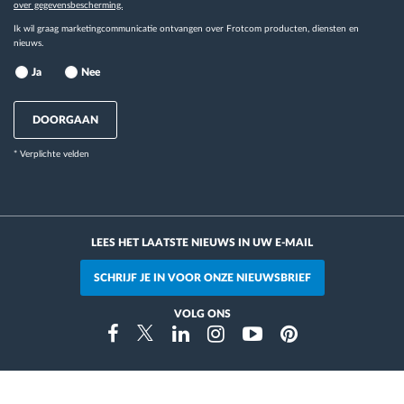
over gegevensbescherming.
Ik wil graag marketingcommunicatie ontvangen over Frotcom producten, diensten en
nieuws.
Ja
Nee
DOORGAAN
* Verplichte velden
LEES HET LAATSTE NIEUWS IN UW E-MAIL
SCHRIJF JE IN VOOR ONZE NIEUWSBRIEF
VOLG ONS
Instragram
Facebook
Twitter
Linkedin
Youtube
Pinterest