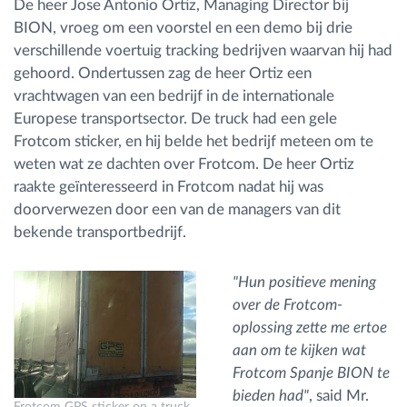
De heer Jose Antonio Ortiz, Managing Director bij
BION, vroeg om een voorstel en een demo bij drie
verschillende voertuig tracking bedrijven waarvan hij had
gehoord. Ondertussen zag de heer Ortiz een
vrachtwagen van een bedrijf in de internationale
Europese transportsector. De truck had een gele
Frotcom sticker, en hij belde het bedrijf meteen om te
weten wat ze dachten over Frotcom. De heer Ortiz
raakte geïnteresseerd in Frotcom nadat hij was
doorverwezen door een van de managers v
an dit
be
ken
de transportbedrijf.
"Hun positieve mening
over de Frotcom-
oplossing zette me ertoe
aan om te kijken wat
Frotcom Spanje BION te
bieden had"
, said Mr.
Frotcom GPS sticker on a truck