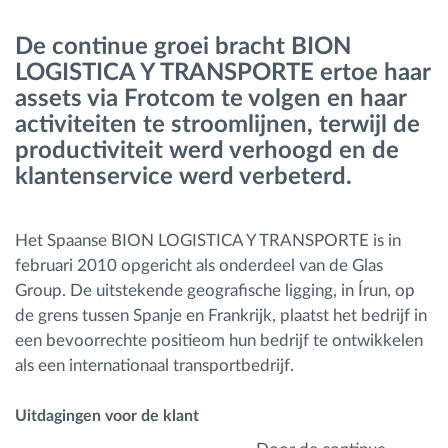
De continue groei bracht BION
Routeplanning en -monitoring
LOGISTICA Y TRANSPORTE ertoe haar
assets via Frotcom te volgen en haar
Automatische bestuurdersidentificatie
activiteiten te stroomlijnen, terwijl de
productiviteit werd verhoogd en de
Ontdek alle functies
klantenservice werd verbeterd.
Het Spaanse BION LOGISTICA Y TRANSPORTE is in
februari 2010 opgericht als onderdeel van de Glas
Hoe we de noden van elke vlootactiviteit
Group. De uitstekende geografische ligging, in Írun, op
oplossen
de grens tussen Spanje en Frankrijk, plaatst het bedrijf in
een bevoorrechte positieom hun bedrijf te ontwikkelen
Besparingscalculator
als een internationaal transportbedrijf.
Uitdagingen voor de klant