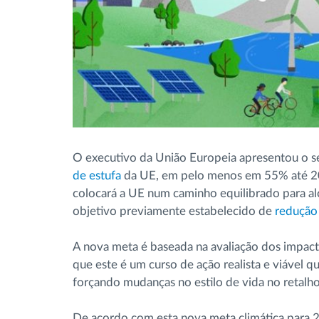
O executivo da União Europeia apresentou o s
de estufa
da UE, em pelo menos em 55% até 203
colocará a UE num caminho equilibrado para alc
objetivo previamente estabelecido de
redução
A nova meta é baseada na avaliação dos impac
que este é um curso de ação realista e viável 
forçando mudanças no estilo de vida no retalho 
De acordo com esta nova meta climática para 2