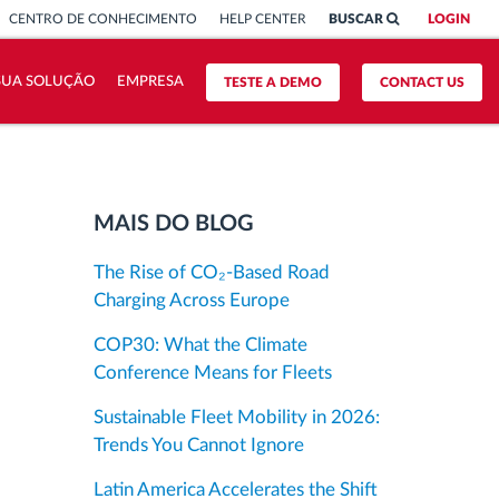
CENTRO DE CONHECIMENTO
HELP CENTER
BUSCAR
LOGIN
 SUA SOLUÇÃO
EMPRESA
TESTE A DEMO
CONTACT US
MAIS DO BLOG
The Rise of CO₂-Based Road
Charging Across Europe
COP30: What the Climate
Conference Means for Fleets
Sustainable Fleet Mobility in 2026:
Trends You Cannot Ignore
Latin America Accelerates the Shift