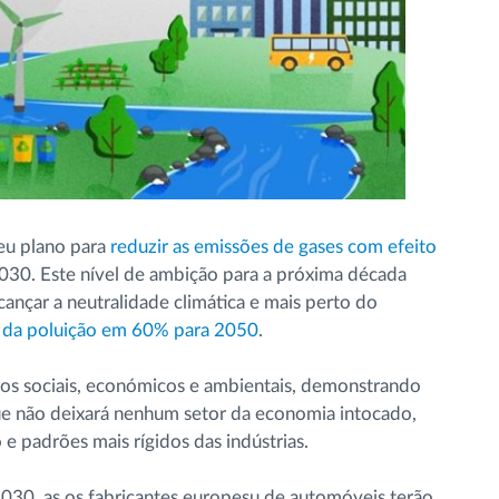
eu plano para
reduzir as emissões de gases com efeito
0. Este nível de ambição para a próxima década
ançar a neutralidade climática e mais perto do
 da poluição em 60% para 2050
.
tos sociais, económicos e ambientais, demonstrando
que não deixará nenhum setor da economia intocado,
e padrões mais rígidos das indústrias.
030, as os fabricantes europesu de automóveis terão