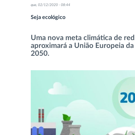
qua, 02/12/2020 - 08:44
Controle de acesso
Seja ecológico
Gestão de Combustível
Uma nova meta climática de re
Planejamento e monitoração de rotas
aproximará a União Europeia da 
2050.
Identificação automática de
condutores
Ver todas as funcionalidades