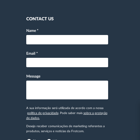
CONTACT US
Name
*
Email
*
Message
A sua informação será utilizada de acordo com a nossa
política de privacidade
. Pode saber mais
sobre a proteção
de dados.
Desejo receber comunicações de marketing referentes a
produtos, serviços e notícias da Frotcom.