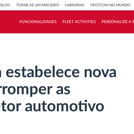
BLOG
TORNE-SE UM PARCEIRO
CARREIRAS
FROTCOM NO MUNDO
FUNCIONALIDADES
FLEET ACTIVITIES
PERSONALIZE A
Como resolvemos cada necessidade da
atividade da frota
Calculadora de benefícios
 estabelece nova
rromper as
etor automotivo