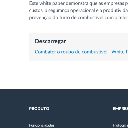
Este white paper demonstra que as empresas po
Controlo de acesso
custos, a segurança operacional e a produtivid
prevenção do furto de combustível com a telem
Gestão de Combustível
Planeamento e monitorização de rotas
Descarregar
Combater o roubo de combustível - White 
Identificação automática de
condutores
Ver todas as funcionalidades
PRODUTO
EMPRE
Funcionalidades
Frotcom 