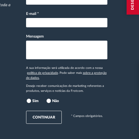
toda a
E-mail
*
Mensagem
A sua informação será utilizada de acordo com a nossa
política de privacidade
. Pode saber mais
sobre a proteção
de dados.
Desejo receber comunicações de marketing referentes a
produtos, serviços e notícias da Frotcom.
Sim
Não
* Campos obrigatórios.
CONTINUAR