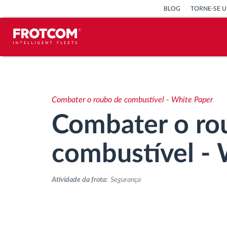
BLOG
TORNE-SE U
Localização de veículos e
monitorização de sensores
Combater o roubo de combustível - White Paper
Análise do estilo de condução
Combater o ro
Monitorização dos tempos de
combustível - 
condução
Atividade da frota:
Segurança
Gestão de tarefas
Descarga remota de tacógrafo