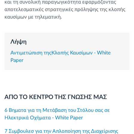
και τη συνολική παραγωγικότητα εφαρμόζοντας
Διαχείριση καυσίμου
αποτελεσματικές στρατηγικές πρόληψης της κλοπής
καυσίμων με τηλεματική.
Σχεδιασμός και παρακολούθηση διαδρομής
Αυτόματη αναγνώριση οδηγού
Λήψη
Αντιμετώπιση τηςΚλοπής Καυσίμων - White
Ανακαλύψτε όλα τα χαρακτηριστικά
Paper
Πώς να λύσουμε τις ανάγκες των
δραστηριοτήτων του στόλου
ΑΠΟ ΤΟ ΚΕΝΤΡΟ ΤΗΣ ΓΝΩΣΗΣ ΜΑΣ
6 Βηματα για τη Μετάβαση του Στόλου σας σε
Υπολογιστής εξοικονόμησης
Ηλεκτρικά Οχήματα - White Paper
7 Συμβουλεσ για την Απλοποίηση της Διαχείρισης