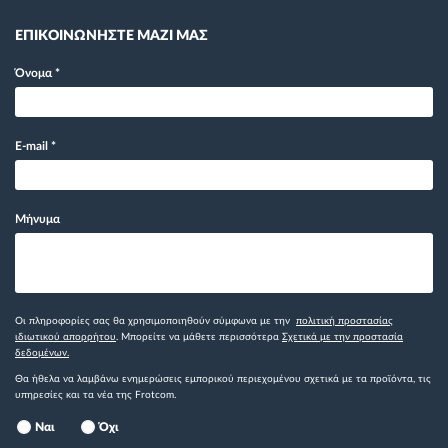
ΕΠΙΚΟΙΝΩΝΗΣΤΕ ΜΑΖΙ ΜΑΣ
Όνομα
*
E-mail
*
Μήνυμα
Οι πληροφορίες σας θα χρησιμοποιηθούν σύμφωνα με την
πολιτική προστασίας
ιδιωτικού απορρήτου
. Μπορείτε να μάθετε περισσότερα
Σχετικά με την προστασία
δεδομένων.
Θα ήθελα να λαμβάνω ενημερώσεις εμπορικού περιεχομένου σχετικά με τα προϊόντα, τις
υπηρεσίες και τα νέα της Frotcom.
Ναι
Όχι