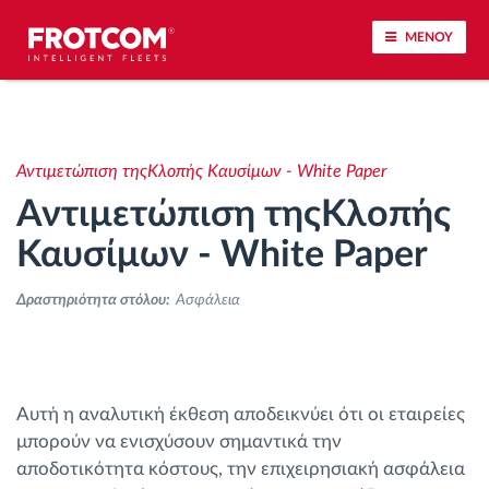
ΜΕΝΟΥ
Εντοπισμός οχημάτων και παρακολούθηση
αισθητήρων
Αντιμετώπιση τηςΚλοπής Καυσίμων - White Paper
Αντιμετώπιση τηςΚλοπής
Ανάλυση οδηγικής συμπεριφοράς
Καυσίμων - White Paper
Παρακολούθηση του χρόνου οδήγησης
Δραστηριότητα στόλου:
Ασφάλεια
Διαχείριση εργατικού δυναμικού
Λήψη ταχογράφου από απόσταση
Αυτή η αναλυτική έκθεση αποδεικνύει ότι οι εταιρείες
μπορούν να ενισχύσουν σημαντικά την
Έλεγχος πρόσβασης
αποδοτικότητα κόστους, την επιχειρησιακή ασφάλεια