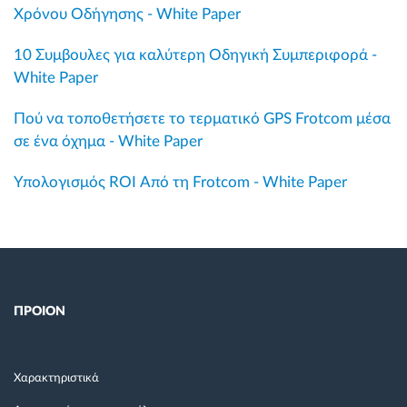
Χρόνου Οδήγησης - White Paper
10 Συμβουλες για καλύτερη Οδηγική Συμπεριφορά -
White Paper
Πού να τοποθετήσετε το τερματικό GPS Frotcom μέσα
σε ένα όχημα - White Paper
Υπολογισμός ROI Από τη Frotcom - White Paper
ΠΡΟΙΟΝ
Χαρακτηριστικά