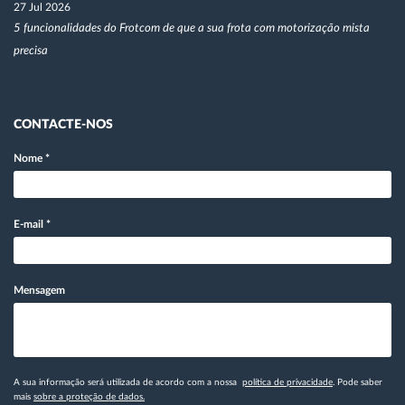
27 Jul 2026
5 funcionalidades do Frotcom de que a sua frota com motorização mista
precisa
CONTACTE-NOS
Nome
*
E-mail
*
Mensagem
A sua informação será utilizada de acordo com a nossa
política de privacidade
. Pode saber
mais
sobre a proteção de dados.