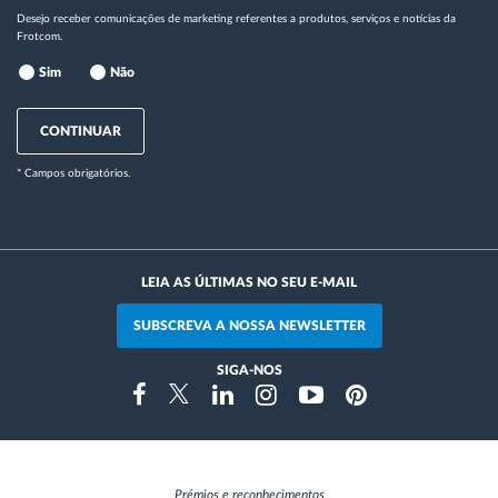
Desejo receber comunicações de marketing referentes a produtos, serviços e notícias da
Frotcom.
Sim
Não
CONTINUAR
* Campos obrigatórios.
LEIA AS ÚLTIMAS NO SEU E-MAIL
SUBSCREVA A NOSSA NEWSLETTER
SIGA-NOS
Instragram
Facebook
Twitter
Linkedin
Youtube
Pinterest
Prémios e reconhecimentos