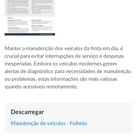
Gestão de Combustível
Planeamento e monitorização de rotas
Identificação automática de condutores
Manter a manutenção dos veículos da frota em dia, é
crucial para evitar interrupções de serviço e despesas
Ver todas as funcionalidades
inesperadas. Embora os veículos modernos gerem
alertas de diagnóstico para necessidades de manutenção
ou problemas, estas informações são mais valiosas
quando acessíveis remotamente.
Como resolvemos cada necessidade da
atividade da frota
Descarregar
Calculadora de Benefícios
Manutenção de veículos - Folheto