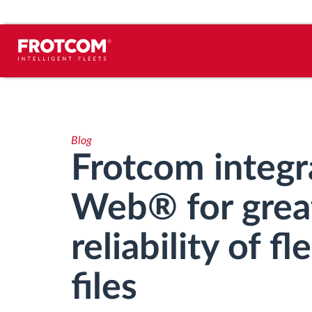
Urmărirea vehiculului și monitorizarea
senzorilor
Blog
Analiza stilului de condus
Frotcom integr
Monitorizarea timpilor de conducere
Web® for great
Workforce management
reliability of f
Descărcare tahograf remote
files
Controlul accesului