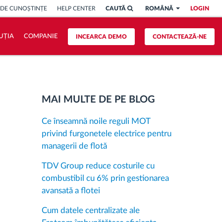
 DE CUNOȘTINȚE
HELP CENTER
CAUTĂ
ROMÂNĂ
LOGIN
UȚIA
COMPANIE
INCEARCA DEMO
CONTACTEAZĂ-NE
MAI MULTE DE PE BLOG
Ce înseamnă noile reguli MOT
privind furgonetele electrice pentru
managerii de flotă
TDV Group reduce costurile cu
combustibil cu 6% prin gestionarea
avansată a flotei
Cum datele centralizate ale