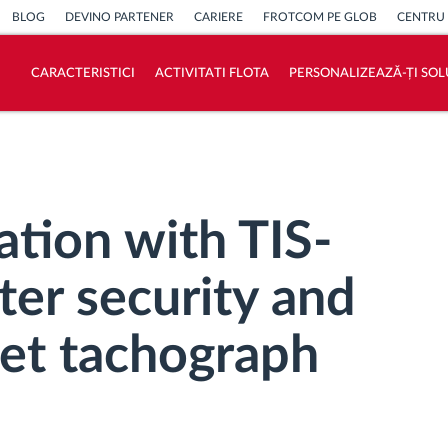
BLOG
DEVINO PARTENER
CARIERE
FROTCOM PE GLOB
CENTRU
CARACTERISTICI
ACTIVITATI FLOTA
PERSONALIZEAZĂ-ȚI SOL
Cum satisfacem fiecare necesitate a flotei
Calculator de economii
ation with TIS-
er security and
leet tachograph