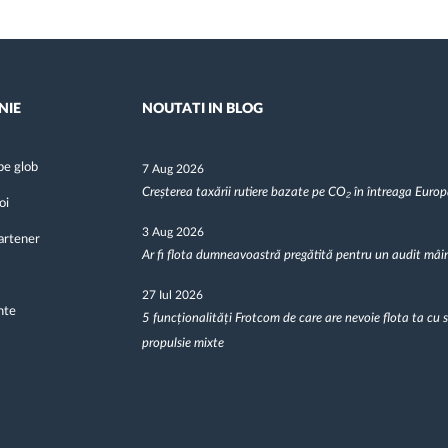
NIE
NOUTATI IN BLOG
pe glob
7 Aug 2026
Creșterea taxării rutiere bazate pe CO₂ în întreaga Euro
oi
3 Aug 2026
artener
Ar fi flota dumneavoastră pregătită pentru un audit mâi
27 Iul 2026
nte
5 funcționalități Frotcom de care are nevoie flota ta cu 
propulsie mixte