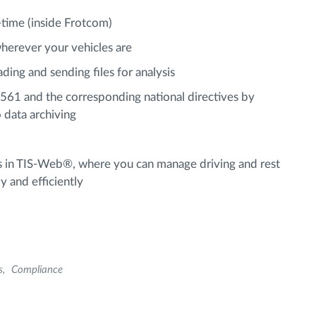
l-time (inside Frotcom)
herever your vehicles are
ing and sending files for analysis
561 and the corresponding national directives by
o data archiving
es in TIS-Web®, where you can manage driving and rest
y and efficiently
s
Compliance