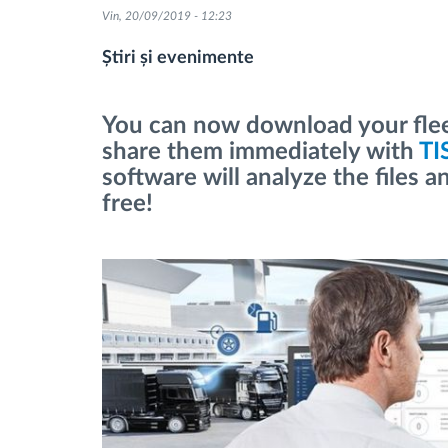
Vin, 20/09/2019 - 12:23
Managementul combustibilului
Știri și evenimente
Planificarea și monitorizarea rutei
You can now download your flee
share them immediately with
TI
Identificarea automată a șoferului
software will analyze the files a
free!
Descopera toate facilitatile