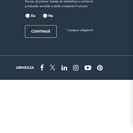
Doresc să primesc mesaje de marketing cu privire la
produsele, serviciile și știrile companiei Frotcom.
Da
Nu
* Campuri obligatorii
CONTINUĂ
URMEAZA
Instragram
Facebook
Twitter
Linkedin
Youtube
Pinterest