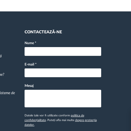
CONTACTEAZĂ-NE
Nume
*
pă
E-mail
*
ne?
Mesaj
sisteme de
Datele tale vor fi utilizate conform
politica de
confidențialitate
. Puteți afla mai multe
despre protecția
datelor.