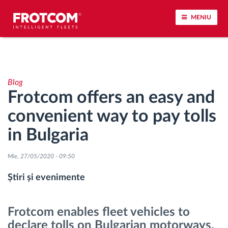
MENIU
Urmărirea vehiculului și monitorizarea senzorilor
Blog
Analiza stilului de condus
Frotcom offers an easy and
convenient way to pay tolls
Monitorizarea timpilor de conducere
in Bulgaria
Workforce management
Mie, 27/05/2020 - 09:50
Descărcare tahograf remote
Știri și evenimente
Controlul accesului
Frotcom enables fleet vehicles to
declare tolls on Bulgarian motorways,
Managementul combustibilului