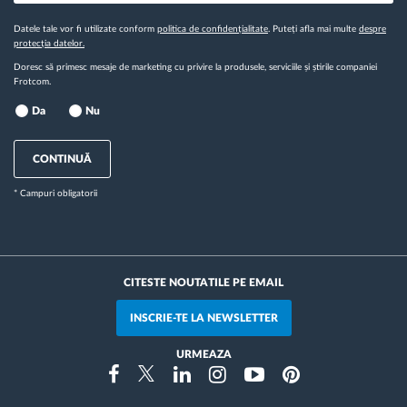
Datele tale vor fi utilizate conform
politica de confidențialitate
. Puteți afla mai multe
despre
protecția datelor.
Doresc să primesc mesaje de marketing cu privire la produsele, serviciile și știrile companiei
Frotcom.
Da
Nu
CONTINUĂ
* Campuri obligatorii
CITESTE NOUTATILE PE EMAIL
INSCRIE-TE LA NEWSLETTER
URMEAZA
Instragram
Facebook
Twitter
Linkedin
Youtube
Pinterest