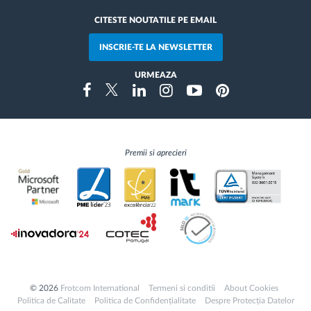
CITESTE NOUTATILE PE EMAIL
INSCRIE-TE LA NEWSLETTER
URMEAZA
Instragram
Facebook
Twitter
Linkedin
Youtube
Pinterest
Premii si aprecieri
© 2026
Frotcom International
Termeni si conditii
About Cookies
Politica de Calitate
Politica de Confidențialitate
Despre Protecția Datelor