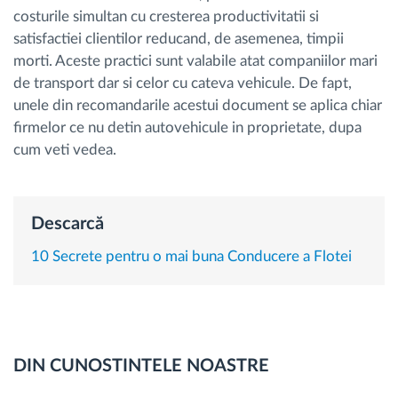
costurile simultan cu cresterea productivitatii si
satisfactiei clientilor reducand, de asemenea, timpii
Planificarea și monitorizarea rutei
morti. Aceste practici sunt valabile atat companiilor mari
de transport dar si celor cu cateva vehicule. De fapt,
Identificarea automată a șoferului
unele din recomandarile acestui document se aplica chiar
firmelor ce nu detin autovehicule in proprietate, dupa
Descopera toate facilitatile
cum veti vedea.
Descarcă
Cum satisfacem fiecare necesitate a flotei
10 Secrete pentru o mai buna Conducere a Flotei
Calculator de economii
DIN CUNOSTINTELE NOASTRE