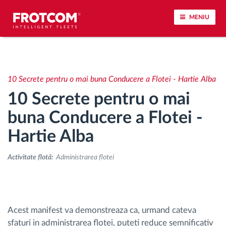
MENIU
Urmărirea vehiculului și monitorizarea senzorilor
10 Secrete pentru o mai buna Conducere a Flotei - Hartie Alba
Analiza stilului de condus
10 Secrete pentru o mai
Monitorizarea timpilor de conducere
buna Conducere a Flotei -
Hartie Alba
Workforce management
Activitate flotă:
Administrarea flotei
Descărcare tahograf remote
Controlul accesului
Acest manifest va demonstreaza ca, urmand cateva
sfaturi in administrarea flotei, puteti reduce semnificativ
Managementul combustibilului