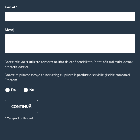
E-mail
*
Mesaj
Datele tale vor fi utilizate conform
politica de confidențialitate
. Puteți afla mai multe
despre
protecția datelor.
Doresc să primesc mesaje de marketing cu privire la produsele, serviciile și știrile companiei
Frotcom.
Da
Nu
CONTINUĂ
* Campuri obligatorii