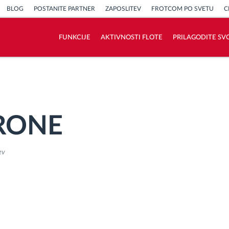
BLOG
POSTANITE PARTNER
ZAPOSLITEV
FROTCOM PO SVETU
C
FUNKCIJE
AKTIVNOSTI FLOTE
PRILAGODITE SV
Kako bomo rešili vse potrebe dejavnosti
flote
Izračun prihrankov
KRONE
ev