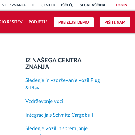
ENTER ZNANJA
HELP CENTER
IŠČI
SLOVENŠČINA
LOGIN
OJO REŠITEV
PODJETJE
PREIZLUSI DEMO
PIŠITE NAM
IZ NAŠEGA CENTRA
ZNANJA
Sledenje in vzdrževanje vozil Plug
& Play
Vzdrževanje vozil
Integracija s Schmitz Cargobull
Sledenje vozil in spremljanje