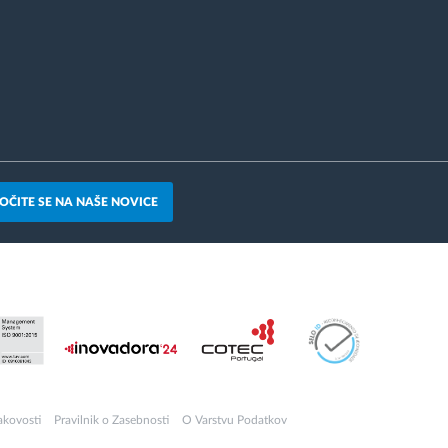
OČITE SE NA NAŠE NOVICE
akovosti
Pravilnik o Zasebnosti
O Varstvu Podatkov