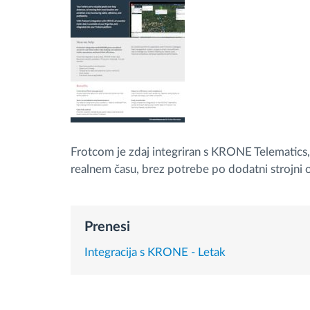
Upravljanje porabe goriva
Načrtovanje in spremljanje poti
Samodejno prepoznavanje voznika
Odkrijte vse funkcije
Frotcom je zdaj integriran s KRONE Telematics
realnem času, brez potrebe po dodatni strojni 
Prenesi
Integracija s KRONE - Letak