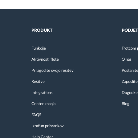
PRODUKT
PODJET
Funkcije
Frotcom 
Aktivnosti flote
O nas
Prilagodite svojo rešitev
Postanite
Rešitve
Zaposlite
Integrations
Dogodke
Center znanja
Blog
FAQS
Izračun prihrankov
Help Center