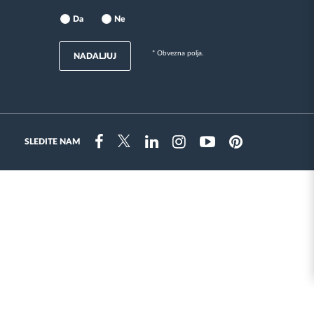
Da
Ne
* Obvezna polja.
NADALJUJ
SLEDITE NAM
Instragram
Facebook
Twitter
Linkedin
Youtube
Pinterest