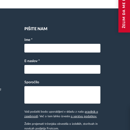
ŽELIM DA ME POKLICETE
PIŠITE NAM
Ime
*
E-naslov
*
Sporočilo
e
Vaši podatki bodo uporabljeni v skladu z našo
pravilnik o
zasebnosti
. Več o tem lahko izveste
o varstvu podatkov.
Želim prejemati trženjska obvestila o izdelkih, storitvah in
novicah podjetja Frotcom.