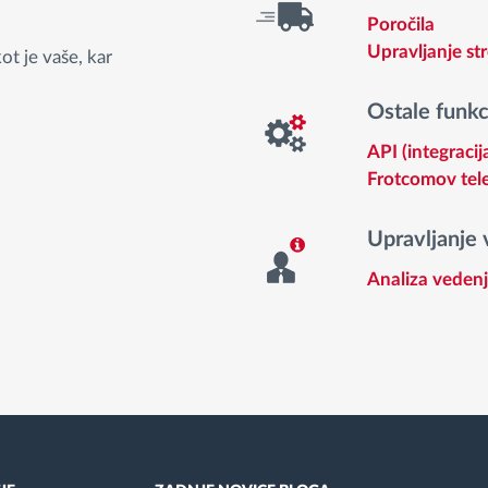
Poročila
Upravljanje st
ot je vaše, kar
Ostale funkc
API (integraci
Frotcomov tele
Upravljanje 
Analiza veden