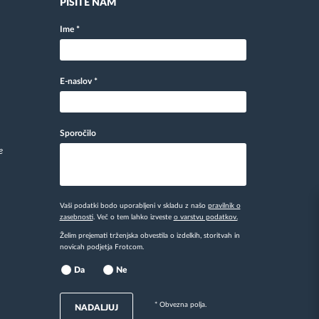
PIŠITE NAM
Ime
*
E-naslov
*
Sporočilo
e
Vaši podatki bodo uporabljeni v skladu z našo
pravilnik o
zasebnosti
. Več o tem lahko izveste
o varstvu podatkov.
Želim prejemati trženjska obvestila o izdelkih, storitvah in
novicah podjetja Frotcom.
Da
Ne
* Obvezna polja.
NADALJUJ