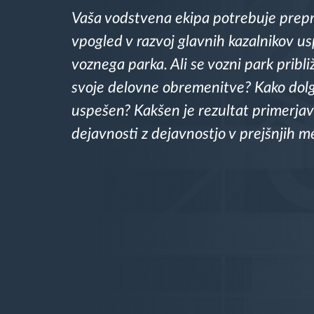
Vaša vodstvena ekipa potrebuje prepr
Upravljanje porabe goriva
vpogled v razvoj glavnih kazalnikov u
Načrtovanje in spremljanje poti
voznega parka. Ali se vozni park pribli
svoje delovne obremenitve? Kako dolg
Samodejno prepoznavanje voznika
uspešen? Kakšen je rezultat primerja
dejavnosti z dejavnostjo v prejšnjih m
Odkrijte vse funkcije