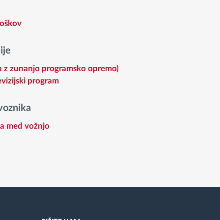
roškov
ije
ja z zunanjo programsko opremo)
vizijski program
voznika
ja med vožnjo