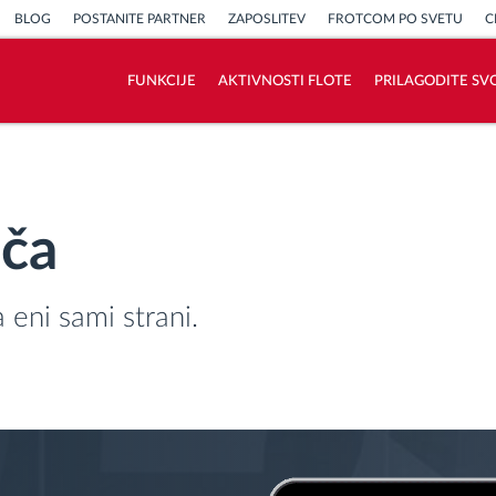
BLOG
POSTANITE PARTNER
ZAPOSLITEV
FROTCOM PO SVETU
C
FUNKCIJE
AKTIVNOSTI FLOTE
PRILAGODITE SV
Kako bomo rešili vse potrebe dejavnosti
flote
šča
Izračun prihrankov
 eni sami strani.