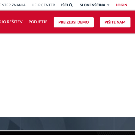
ENTER ZNANJA
HELP CENTER
IŠČI
SLOVENŠČINA
LOGIN
OJO REŠITEV
PODJETJE
PREIZLUSI DEMO
PIŠITE NAM