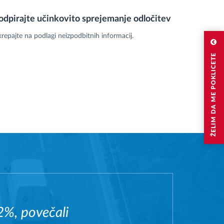
odpirajte učinkovito sprejemanje odločitev
repajte na podlagi neizpodbitnih informacij.
ŽELIM DA ME POKLICETE
2%, povečali