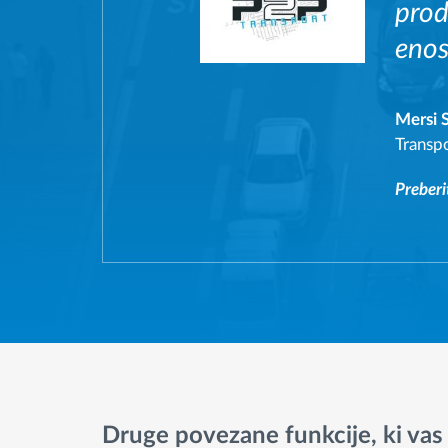
prod
enos
Mersi 
Transp
Preberi
Druge povezane funkcije, ki va