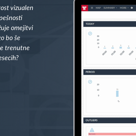
ost vizualen
spešnosti
žuje omejitvi
o bo še
ve trenutne
esecih?