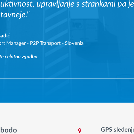
uktivnost, upravljanje s strankami pa je 
tavneje."
Sadić
ort Manager
-
P2P Transport - Slovenia
te celotno zgodbo.
s bodo
GPS sledenj