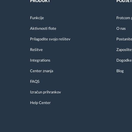
PRODUKT
PODJET
Funkcije
Frotcom 
Aktivnosti flote
O nas
Prilagodite svojo rešitev
Postanite
Rešitve
Zaposlite
Integrations
Dogodke
Center znanja
Blog
FAQS
Izračun prihrankov
Help Center