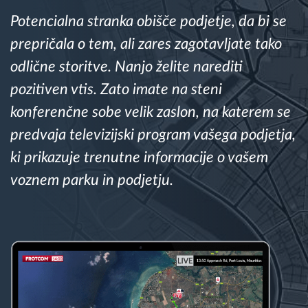
Potencialna stranka obišče podjetje, da bi se
Načrtovanje in spremljanje poti
prepričala o tem, ali zares zagotavljate tako
odlične storitve. Nanjo želite narediti
Samodejno prepoznavanje voznika
pozitiven vtis. Zato imate na steni
konferenčne sobe velik zaslon, na katerem se
Odkrijte vse funkcije
predvaja televizijski program vašega podjetja,
ki prikazuje trenutne informacije o vašem
voznem parku in podjetju.
Kako bomo rešili vse potrebe dejavnosti flote
Izračun prihrankov