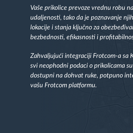
Vaše prikolice prevoze vrednu robu na
Upravljanje gorivom
udaljenosti, tako da je poznavanje nj
Planiranje i nadgledanje rute
lokacije i stanja ključno za obezbeđiva
bezbednosti, efikasnosti i profitabilnos
Automatska identifikacija vozača
Zahvaljujući integraciji Frotcom-a s
Otkrijte sve funkcije
svi neophodni podaci o prikolicama s
dostupni na dohvat ruke, potpuno int
vašu Frotcom platformu.