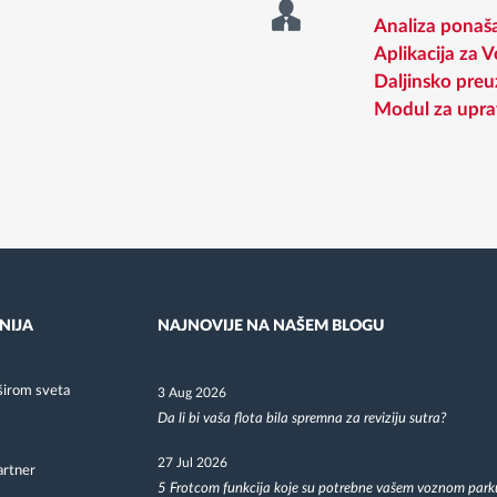
Analiza ponaša
Aplikacija za 
Daljinsko preu
Modul za upra
NIJA
NAJNOVIJE NA NAŠEM BLOGU
širom sveta
3 Aug 2026
Da li bi vaša flota bila spremna za reviziju sutra?
27 Jul 2026
artner
5 Frotcom funkcija koje su potrebne vašem voznom park