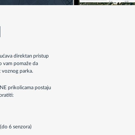
́ava direktan pristup
to vam pomaže da
st voznog parka.
ONE prikolicama postaju
atiti:
 (do 6 senzora)