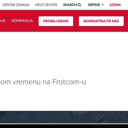
CENTAR ZNANJA
HELP CENTER
SEARCH
SRPSKI
LOGIN
NJE
KOMPANIJA
PROBAJ DEMO
KONTAKTIRAJTE NAS
lnom vremenu na Frotcom-u