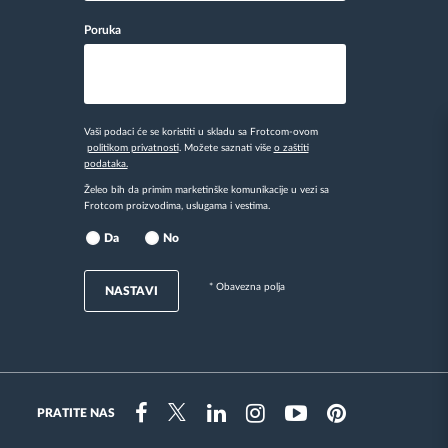
Poruka
Vaši podaci će se koristiti u skladu sa Frotcom-ovom
politikom privatnosti
. Možete saznati više
o zaštiti
podataka.
Želeo bih da primim marketinške komunikacije u vezi sa
Frotcom proizvodima, uslugama i vestima.
Da
No
* Obavezna polja
NASTAVI
PRATITE NAS
Instragram
Facebook
Twitter
Linkedin
Youtube
Pinterest