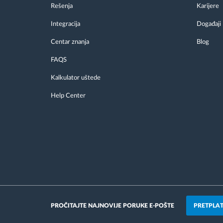
Rešenja
Karijere
Integracija
Događaji
Centar znanja
Blog
FAQS
Kalkulator uštede
Help Center
PRETPLAT
PROČITAJTE NAJNOVIJE PORUKE E-POŠTE