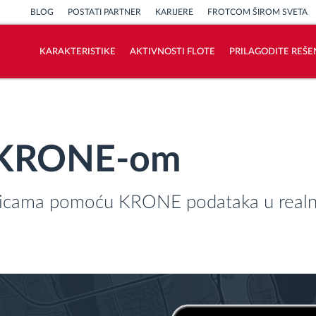
BLOG
POSTATI PARTNER
KARIJERE
FROTCOM ŠIROM SVETA
KARAKTERISTIKE
AKTIVNOSTI FLOTE
PRILAGODITE REŠE
Kako rešavamo sve aktivnosti voznog
parka
sa KRONE-om
Kalkulator uštede
kolicama pomoću KRONE podataka u rea