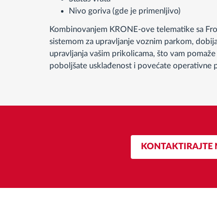
Nivo goriva (gde je primenljivo)
Kombinovanjem KRONE-ove telematike sa Fro
sistemom za upravljanje voznim parkom, dobijat
upravljanja vašim prikolicama, što vam pomaže
poboljšate usklađenost i povećate operativne
KONTAKTIRAJTE 