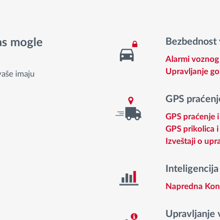
vas mogle
Bezbednost v
Alarmi voznog
Upravljanje g
vaše imaju
GPS praćenje
GPS praćenje 
GPS prikolica i
Izveštaji o up
Inteligencij
Napredna Kont
Upravljanje