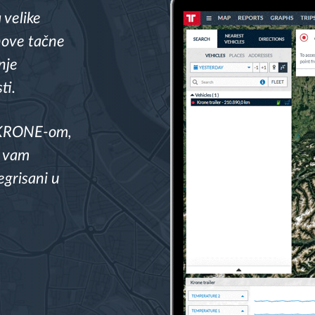
 velike
ihove tačne
nje
ti.
a KRONE-om,
u vam
egrisani u