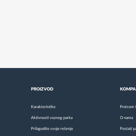
PROIZVOD
KOMPA
Karakteristike
Frotcom 
Aktivnosti voznog parka
O nama
Prilagodite svoje rešenje
Postati p