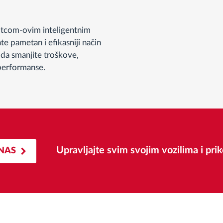
tcom-ovim inteligentnim
e pametan i efikasniji način
 da smanjite troškove,
 performanse.
Upravljajte svim svojim vozilima i pr
NAS