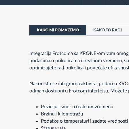
KAKO MI POMAŽEMO
KAKO TO RADI
Integracija Frotcoma sa KRONE-om vam omoguc
podacima o prikolicama u realnom vremenu, š
optimizujete rad prikolica i povećate efikasno
Nakon što se integracija aktivira, podaci o KR
odmah dostupni u Frotcom interfejsu. Možete pr
Poziciju i smer u realnom vremenu
Brzinu i kilometražu
Podatke o temperaturi i zadate vrednosti
Status vrata