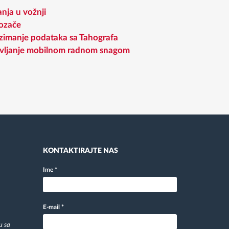
nja u vožnji
Vozače
zimanje podataka sa Tahografa
vljanje mobilnom radnom snagom
KONTAKTIRAJTE NAS
Ime
*
E-mail
*
u sa