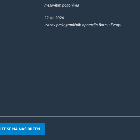
mešovitim pogonima
22 Jul 2026
Izazov prekograničnih operacija flote u Evropi
ITE SE NA NAŠ BILTEN