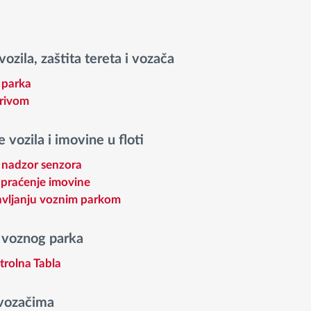
ozila, zaštita tereta i vozača
 parka
orivom
 vozila i imovine u floti
i nadzor senzora
 praćenje imovine
ravljanju voznim parkom
a voznog parka
rolna Tabla
 vozačima