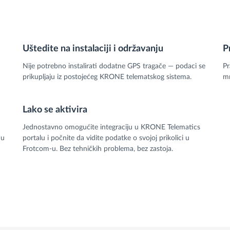
Uštedite na instalaciji i održavanju
P
Nije potrebno instalirati dodatne GPS tragače — podaci se
Pr
prikupljaju iz postojećeg KRONE telematskog sistema.
mn
Lako se aktivira
Jednostavno omogućite integraciju u KRONE Telematics
 u
portalu i počnite da vidite podatke o svojoj prikolici u
Frotcom-u. Bez tehničkih problema, bez zastoja.