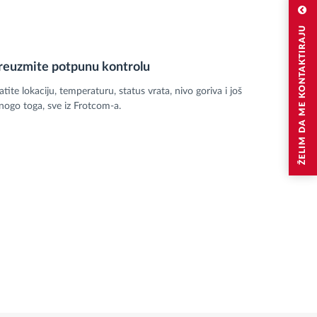
ŽELIM DA ME KONTAKTIRAJU
reuzmite potpunu kontrolu
atite lokaciju, temperaturu, status vrata, nivo goriva i još
ogo toga, sve iz Frotcom-a.