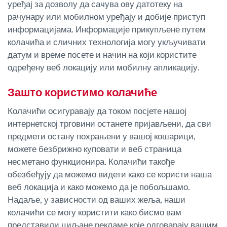
уређај за дозволу да сачува ову датотеку на
рачунару или мобилном уређају и добије приступ
Planiranje i nadgledanje rute
информацијама. Информације прикупљене путем
колачића и сличних технологија могу укључивати
Automatska identifikacija vozača
датум и време посете и начин на који користите
одређену веб локацију или мобилну апликацију.
Otkrijte sve funkcije
Зашто користимо колачиће
Колачићи осигуравају да током посјете нашој
интернетској трговини останете пријављени, да сви
Kako rešavamo sve aktivnosti voznog parka
предмети остану похрањени у вашој кошарици,
можете безбрижно куповати и веб страница
несметано функционира. Колачићи такође
Kalkulator uštede
обезбеђују да можемо видети како се користи наша
веб локација и како можемо да је побољшамо.
Надаље, у зависности од ваших жеља, наши
колачићи се могу користити како бисмо вам
представили циљане рекламе које одговарају вашим