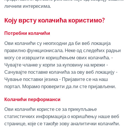
личним интересима.
Коју врсту колачића користимо?
Потребни колачићи
Ови колачићи су неопходни да би веб локација
правилно функционисала. Неке од следећих радњи
могу се извршити коришћењем ових колачића. -
Чувајте чланке у корпи за куповину на мрежи -
Сачувајте поставке колачића за ову веб локацију -
Чување поставки језика - Пријавите се на наш
портал. Морамо проверити да ли сте пријављени.
Колачићи перформанси
Ови колачићи користе се за прикупљање
статистичких информација о коришћењу наше веб
странице, које се такође зову аналитички колачићи.