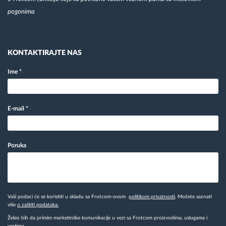
pogonima
KONTAKTIRAJTE NAS
Ime
*
E-mail
*
Poruka
Vaši podaci će se koristiti u skladu sa Frotcom-ovom
politikom privatnosti
. Možete saznati
više
o zaštiti podataka.
Želeo bih da primim marketinške komunikacije u vezi sa Frotcom proizvodima, uslugama i
vestima.