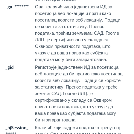
_ga_********
Овај колачић чува јединствени ИД за
.f
посетиоца веб локације и прати како
m
посетилац користи веб локацију. Подаци
се користе за статистику. Пренос
података. трећим земљама: САД. Гоогле
ЛЛЦ. је сертификовано у складу са
Оквиром приватности података, што
указује да ваша права као субјекта
података могу бити загарантована.
_gid
Региструје јединствени ИД за посетиоца
.f
веб локације да би пратио како посетилац
m
користи веб локацију. Подаци се користе
за статистику. Пренос података у треће
земље: САД. Гоогле ЛЛЦ. је
сертификовано у складу са Оквиром
приватности података, што указује да
ваша права као субјекта података могу
бити загарантована.
_hjSession_
Колачић који садржи податке о тренутној
.f