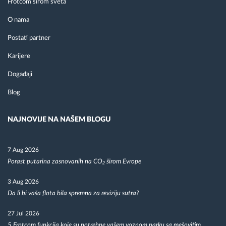
Frotcom širom sveta
O nama
Postati partner
Karijere
Događaji
Blog
NAJNOVIJE NA NAŠEM BLOGU
7 Aug 2026
Porast putarina zasnovanih na CO₂ širom Evrope
3 Aug 2026
Da li bi vaša flota bila spremna za reviziju sutra?
27 Jul 2026
5 Frotcom funkcija koje su potrebne vašem voznom parku sa mešovitim