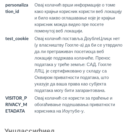
personaliza
Овај колачић врши информације о томе
.t
tion_id
како крајњи корисник користи веб локацију
и било какво оглашавање које је крајњи
корисник можда видео пре посете
поменутој веб локацији.
test_cookie
Овај колачић поставља ДоублеЦлицк нет
.d
(у власништву Гоогле-а) да би се утврдило
.n
да ли претраживач посетиоца веб
локације подржава колачиће. Пренос
података у треће земље: САД. Гоогле
ЛЛЦ. је сертификовано у складу са
Оквиром приватности података, што
указује да ваша права као субјекта
података могу бити загарантована.
VISITOR_P
Овај колачић се користи за праћење и
.y
RIVACY_M
обогаћивање подешавања приватности
m
ETADATA
корисника на Иоутубе-у.
Унцлассифиед