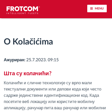
MENU
Praćenje vozila i nadzor senzora
O Kolačićima
Analiza ponašanja u vožnji
Praćenje vremena vožnje
Ажуриран:
25.7.2023. 09:15
Upravljanje radnom snagom
Шта су колачићи?
Колачићи и сличне технологије су врло мали
Daljinsko preuzimanje tahografa
текстуални документи или делови кода који често
садрже јединствени идентификациони код. Када
Kontrola pristupa
посетите веб локацију или користите мобилну
апликацију, рачунар пита ваш рачунар или мобилни
Upravljanje gorivom