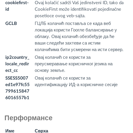
cookiefirst-
Ovaj kolačić sadrži Vaš jedinstveni ID, tako da
fr
id
CookieFirst može identifikovati pojedinačne
m
posetioce ovog veb-sajta.
GCLB
ГЦЛБ колачић поставља се када веб
sc
локација користи Гоогле балансирање у
облаку. Овај колачић обезбеђује да ће
ваши следећи захтеви са истим
колачићима бити усмерени на исти сервер.
ip2country_
Овај колачић се користи за
w
locale_redir
преусмеравање корисничког језика на
m
ect_cc
основу земље.
SSESS5007
Овај колачић се користи за
.
ed1e97fc55
идентификацију ИД-а корисничке сесије
o
799615847
6016557b1
Перформансе
Име
Сврха
И