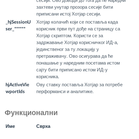
******
сесији. Ово доводи до тога да ће наредни
m
захтеви унутар прозора сесије бити
приписани истој Хотјар сесији.
_hjSessionU
Хотјар колачић који се поставља када
.f
ser_******
корисник први пут дође на страницу са
m
Хотјар скриптом. Користи се за
задржавање Хотјар корисничког ИД-а,
јединственог за ту локацију у
претраживачу. Ово осигурава да ће
понашање у наредним посетама истом
сајту бити приписано истом ИД-у
корисника.
hjActiveVie
Ову ставку поставља Хотјар за потребе
fr
wportIds
перформанси и аналитике.
m
Функционални
Име
Сврха
И
д