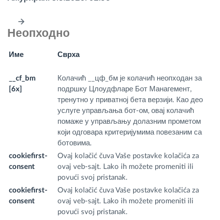
Неопходно
Име
Сврха
И
д
__cf_bm
Колачић __цф_бм је колачић неопходан за
.t
[6x]
подршку Цлоудфларе Бот Манагемент,
.t
тренутно у приватној бета верзији. Као део
.l
услуге управљања бот-ом, овај колачић
m
помаже у управљању долазним прометом
li
који одговара критеријумима повезаним са
m,
ботовима.
tw
cookiefirst-
Ovaj kolačić čuva Vaše postavke kolačića za
fr
consent
ovaj veb-sajt. Lako ih možete promeniti ili
m
povući svoj pristanak.
cookiefirst-
Ovaj kolačić čuva Vaše postavke kolačića za
fr
consent
ovaj veb-sajt. Lako ih možete promeniti ili
m
povući svoj pristanak.