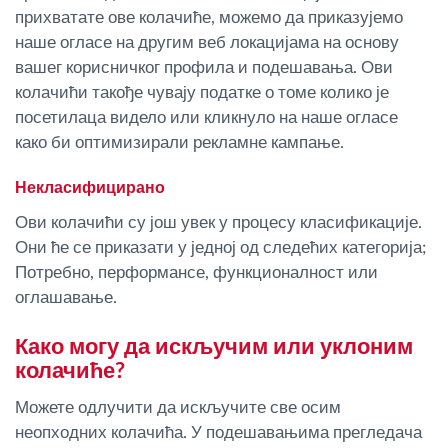
прихватате ове колачиће, можемо да приказујемо
наше огласе на другим веб локацијама на основу
вашег корисничког профила и подешавања. Ови
колачићи такође чувају податке о томе колико је
посетилаца видело или кликнуло на наше огласе
како би оптимизирали рекламне кампање.
Некласифицирано
Ови колачићи су још увек у процесу класификације.
Они ће се приказати у једној од следећих категорија;
Потребно, перформансе, функционалност или
оглашавање.
Како могу да искључим или уклоним
колачиће?
Можете одлучити да искључите све осим
неопходних колачића. У подешавањима прегледача