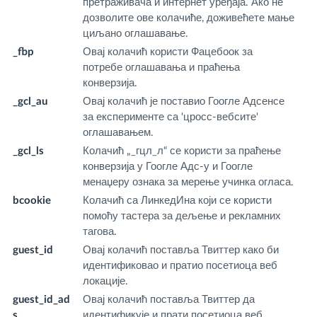
претраживача и интернет уређаја. Ако не
дозволите ове колачиће, доживећете мање
циљано оглашавање.
_fbp
Овај колачић користи Фацебоок за
.f
потребе оглашавања и праћења
m
конверзија.
_gcl_au
Овај колачић је поставио Гоогле Адсенсе
.f
за експерименте са 'цросс-вебсите'
m
оглашавањем.
_gcl_ls
Колачић „_гцл_л“ се користи за праћење
fr
конверзија у Гоогле Адс-у и Гоогле
m
менаџеру ознака за мерење учинка огласа.
bcookie
Колачић са ЛинкедИна који се користи
.l
помоћу тастера за дељење и рекламних
m
тагова.
guest_id
Овај колачић поставља Твиттер како би
.t
идентификовао и пратио посетиоца веб
локације.
guest_id_ad
Овај колачић поставља Твиттер да
.t
s
идентификује и прати посетиоца веб