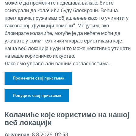
можете да промените подешавања како бисте
осигурали да колачићи буду блокирани. Већина
прегледача пружа вам објашњење како то учинити у
такозваној „функцији помоћи“. Међутим, ако
блокирате колачиће, могуће је да нећете моћи да
уживате у свим техничким карактеристикама које
наша веб локација нуди и то може негативно утицати
на ваше корисничко искуство.
Лако смо управљали вашим сагласностима.
Промените свој пристанак
Повуците свој пристанак
Колачиће које користимо на нашој
веб локацији
Ажуриран:
8.8.2026. 02:53