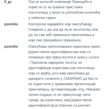
li_gc
Ово је колачић компаније ЛинкедИн и
.l
користи се за чување пристанка
m
посетилаца у вези са употребом колачића
у небитне сврхе
psmrkio
Контролне варијабле које омогућавају
fr
Смаркио-у да зна да ли је посетилац нов,
m
да ли смо већ приказали преклапања и
које смо прекриваче приказали.
psmrkio
Омогућава препознавање корисника преко
w
јединственог идентификатора који се
m
генерише при првој посети и чува у cookie
. Приликом наредних посета, он
идентификује корисника као посетиоца
који се враћа, што вам омогућава да
креирате сегменте у СМАРКИО да бисте
их користили у правилима презентације
преклапања, аутоматизацији, итд. Никакви
лични подаци се не прикупљају нити
чувају од корисника, овај јединствени
идентификатор је повезан са контакт