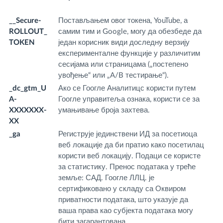
д
__Secure-
Постављањем овог токена, YouTube, а
.y
ROLLOUT_
самим тим и Google, могу да обезбеде да
m
TOKEN
један корисник види доследну верзију
експерименталне функције у различитим
сесијама или страницама („постепено
увођење“ или „A/B тестирање“).
_dc_gtm_U
Ако се Гоогле Аналитицс користи путем
.f
A-
Гоогле управитеља ознака, користи се за
m
XXXXXXX-
умањивање броја захтева.
XX
_ga
Региструје јединствени ИД за посетиоца
.f
веб локације да би пратио како посетилац
m
користи веб локацију. Подаци се користе
за статистику. Пренос података у треће
земље: САД. Гоогле ЛЛЦ. је
сертификовано у складу са Оквиром
приватности података, што указује да
ваша права као субјекта података могу
бити загарантована.