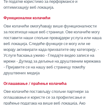
Те податке користимо за перформансе и
оптимизацију веб локација.
Функционални колачићи
Ови колачићи омогућавају више функционалности
за посетиоце наше веб странице. Ове колачиће могу
поставити наши спољни провајдери услуга или наша
веб локација. Следеће функције се могу или не
морају активирати када прихватите ову категорију. -
Услуге ћаскања уживо - Гледајте видео записе на
мрежи - Дугмад за дељење на друштвеним мрежама
- Пријавите се на нашу веб страницу помоћу
друштвених медија
Оглашавање / праћење колачића
Ове колачиће постављају спољни партнери за
оглашавање и користе се за профилисање и
праћење података на више веб локација. Ако