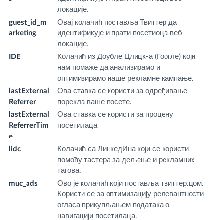
локације.
guest_id_m
Овај колачић поставља Твиттер да
.t
arketing
идентификује и прати посетиоца веб
локације.
IDE
Колачић из Доубле Цлицк-а (Гоогле) који
.d
нам помаже да анализирамо и
.n
оптимизирамо наше рекламне кампање.
lastExternal
Ова ставка се користи за одређивање
fr
Referrer
порекла ваше посете.
m
lastExternal
Ова ставка се користи за процену
fr
ReferrerTim
посетилаца
m
e
lidc
Колачић са ЛинкедИна који се користи
.l
помоћу тастера за дељење и рекламних
m
тагова.
muc_ads
Ово је колачић који поставља твиттер.цом.
.t
Користи се за оптимизацију релевантности
огласа прикупљањем података о
навигацији посетилаца.