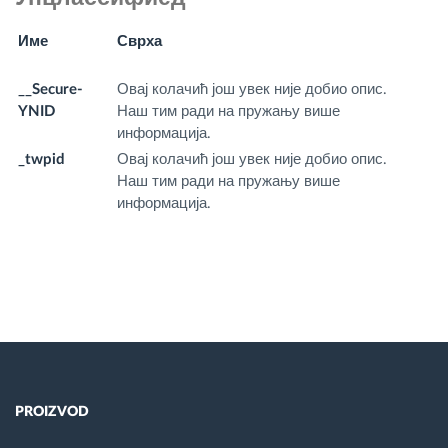
Име
Сврха
И
д
__Secure-
Овај колачић још увек није добио опис.
.y
YNID
Наш тим ради на пружању више
m
информација.
_twpid
Овај колачић још увек није добио опис.
.f
Наш тим ради на пружању више
m
информација.
PROIZVOD