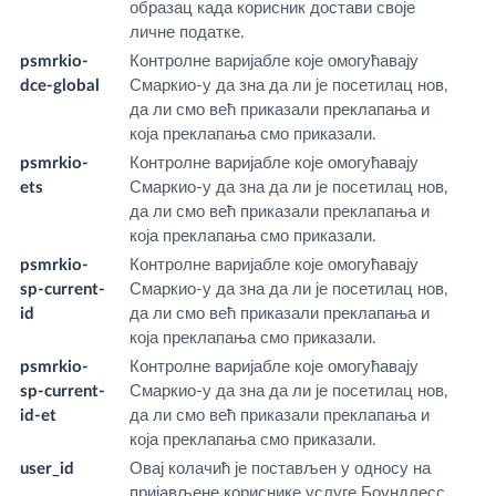
образац када корисник достави своје
личне податке.
psmrkio-
Контролне варијабле које омогућавају
w
dce-global
Смаркио-у да зна да ли је посетилац нов,
m
да ли смо већ приказали преклапања и
која преклапања смо приказали.
psmrkio-
Контролне варијабле које омогућавају
w
ets
Смаркио-у да зна да ли је посетилац нов,
m
да ли смо већ приказали преклапања и
која преклапања смо приказали.
psmrkio-
Контролне варијабле које омогућавају
w
sp-current-
Смаркио-у да зна да ли је посетилац нов,
m
id
да ли смо већ приказали преклапања и
која преклапања смо приказали.
psmrkio-
Контролне варијабле које омогућавају
w
sp-current-
Смаркио-у да зна да ли је посетилац нов,
m
id-et
да ли смо већ приказали преклапања и
која преклапања смо приказали.
user_id
Овај колачић је постављен у односу на
w
пријављене кориснике услуге Боундлесс
m