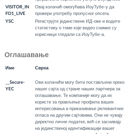
VISITOR_IN
Овај колачић омогућава ИоуТубе-у да
.y
FO1_LIVE
провери употребу пропусног опсега.
m
YSC
Региструјте јединствене ИД-ове и водите
.y
статистику о томе које видео снимке су
m
корисници гледали са ИоуТубе-а.
Оглашавање
Име
Сврха
И
д
__Secure-
Ови колачићи могу бити постављени преко
.y
YEC
нашег сајта од стране наших партнера за
m
оглашавање. Те компаније могу да их
користе за прављење профила ваших
интересовања и приказивање релевантних
огласа на другим сајтовима. Они не чувају
директно личне податке, већ се заснивају
на јединственој идентификацији вашег