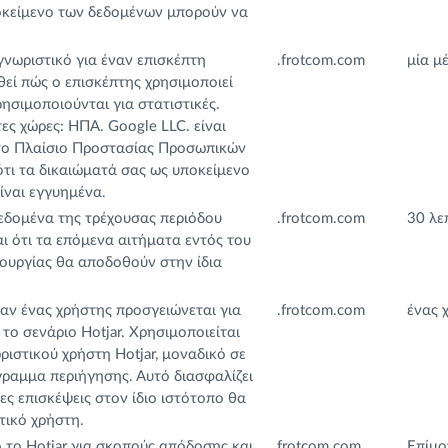
ποκείμενο των δεδομένων μπορούν να
νωριστικό για έναν επισκέπτη
.frotcom.com
μία μ
εί πώς ο επισκέπτης χρησιμοποιεί
ησιμοποιούνται για στατιστικές.
ς χώρες: ΗΠΑ. Google LLC. είναι
το Πλαίσιο Προστασίας Προσωπικών
τι τα δικαιώματά σας ως υποκείμενο
ίναι εγγυημένα.
δεδομένα της τρέχουσας περιόδου
.frotcom.com
30 λε
ι ότι τα επόμενα αιτήματα εντός του
ουργίας θα αποδοθούν στην ίδια
ταν ένας χρήστης προσγειώνεται για
.frotcom.com
ένας 
το σενάριο Hotjar. Χρησιμοποιείται
ριστικού χρήστη Hotjar, μοναδικό σε
ραμμα περιήγησης. Αυτό διασφαλίζει
ες επισκέψεις στον ίδιο ιστότοπο θα
τικό χρήστη.
ό το Hotjar για σκοπούς απόδοσης και
frotcom.com
Επίμο