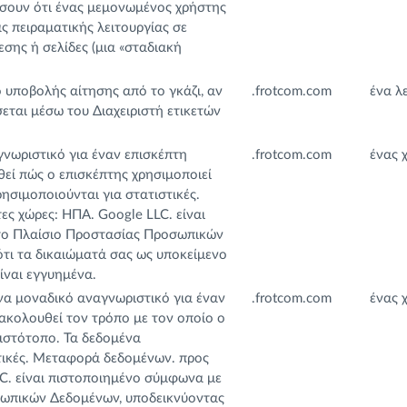
σουν ότι ένας μεμονωμένος χρήστης
ς πειραματικής λειτουργίας σε
σης ή σελίδες (μια «σταδιακή
ό υποβολής αίτησης από το γκάζι, αν
.frotcom.com
ένα λ
εται μέσω του Διαχειριστή ετικετών
νωριστικό για έναν επισκέπτη
.frotcom.com
ένας 
εί πώς ο επισκέπτης χρησιμοποιεί
ησιμοποιούνται για στατιστικές.
ς χώρες: ΗΠΑ. Google LLC. είναι
το Πλαίσιο Προστασίας Προσωπικών
τι τα δικαιώματά σας ως υποκείμενο
ίναι εγγυημένα.
να μοναδικό αναγνωριστικό για έναν
.frotcom.com
ένας 
ακολουθεί τον τρόπο με τον οποίο ο
 ιστότοπο. Τα δεδομένα
τικές. Μεταφορά δεδομένων. προς
LC. είναι πιστοποιημένο σύμφωνα με
ωπικών Δεδομένων, υποδεικνύοντας