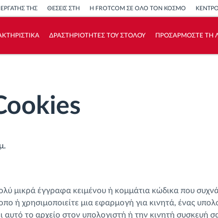
ΝΕΡΓΑΤΗΣ ΤΗΣ
ΘΕΣΕΙΣ ΣΤΗ
Η FROTCOM ΣΕ ΟΛΟ ΤΟΝ ΚΟΣΜΟ
ΚΕΝΤΡ
ΑΚΤΗΡΙΣΤΙΚΑ
ΔΡΑΣΤΗΡΙΟΤΗΤΕΣ ΤΟΥ ΣΤΟΛΟΥ
ΠΡΟΣΑΡΜΟΣΤΕ ΤΗ Λ
Πώς να λύσουμε τις ανάγκες των
δραστηριοτήτων του στόλου
Cookies
Υπολογιστής εξοικονόμησης
μ.
 πολύ μικρά έγγραφα κειμένου ή κομμάτια κώδικα που συχν
πο ή χρησιμοποιείτε μια εφαρμογή για κινητά, ένας υπολ
ι αυτό το αρχείο στον υπολογιστή ή την κινητή συσκευή σ