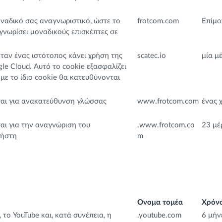
οναδικό σας αναγνωριστικό, ώστε το
frotcom.com
Επίμο
αγνωρίσει μοναδικούς επισκέπτες σε
όταν ένας ιστότοπος κάνει χρήση της
scatec.io
μία μ
e Cloud. Αυτό το cookie εξασφαλίζει
με το ίδιο cookie θα κατευθύνονται
ται για ανακατεύθυνση γλώσσας
www.frotcom.com
ένας 
ται για την αναγνώριση του
.www.frotcom.co
23 μέ
ρήστη
m
Ονομα τομέα
Χρόνο
 το YouTube και, κατά συνέπεια, η
.youtube.com
6 μήν