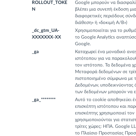
ROLLOUT_TOKE
Google μπορούν να διασφαλί
N
βλέπει μια συνεπή έκδοση μια
διαφορετικές περιόδους σύνδε
διάθεση» ή «δοκιμή A/B»)
_dc_gtm_UA-
Χρησιμοποιείται για το ρυθμ
XXXXXXX-XX
το Google Analytics αναπτύσσ
Google.
_ga
Καταχωρεί ένα μοναδικό αναγ
ιστότοπου για να παρακολουθ
τον ιστότοπο. Τα δεδομένα χρ
Μεταφορά δεδομένων σε τρίτε
πιστοποιημένο σύμφωνα με 
Δεδομένων, υποδεικνύοντας ό
των δεδομένων μπορούν να ε
_ga_********
Αυτό το cookie αποθηκεύει έ
επισκέπτη ιστότοπου και παρ
επισκέπτης χρησιμοποιεί τον
χρησιμοποιούνται για στατισ
τρίτες χώρες: ΗΠΑ. Google L
το Πλαίσιο Προστασίας Προσ