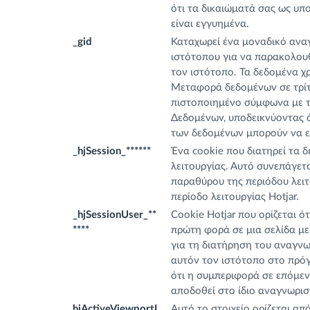
ότι τα δικαιώματά σας ως υ
είναι εγγυημένα.
_gid
Καταχωρεί ένα μοναδικό αναγ
ιστότοπου για να παρακολουθ
τον ιστότοπο. Τα δεδομένα χρ
Μεταφορά δεδομένων σε τρίτε
πιστοποιημένο σύμφωνα με 
Δεδομένων, υποδεικνύοντας ό
των δεδομένων μπορούν να ε
_hjSession_******
Ένα cookie που διατηρεί τα 
λειτουργίας. Αυτό συνεπάγετα
παραθύρου της περιόδου λειτ
περίοδο λειτουργίας Hotjar.
_hjSessionUser_**
Cookie Hotjar που ορίζεται ό
****
πρώτη φορά σε μια σελίδα με 
για τη διατήρηση του αναγνω
αυτόν τον ιστότοπο στο πρόγ
ότι η συμπεριφορά σε επόμεν
αποδοθεί στο ίδιο αναγνωρισ
hjActiveViewportI
Αυτό το στοιχείο ορίζεται απ