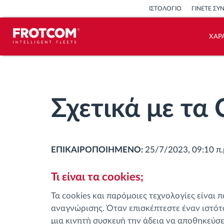
ΙΣΤΟΛΟΓΙΟ
ΓΙΝΕΤΕ ΣΥ
ΧΑΡ
Εντοπισμός οχημάτων και
παρακολούθηση αισθητήρων
Σχετικά με τα 
Ανάλυση οδηγικής συμπεριφοράς
Παρακολούθηση του χρόνου
ΕΠΙΚΑΙΡΟΠΟΙΗΜΕΝΟ:
25/7/2023, 09:10 π.
οδήγησης
Τι είναι τα cookies;
Διαχείριση εργατικού δυναμικού
Τα cookies και παρόμοιες τεχνολογίες είναι
Λήψη ταχογράφου από απόσταση
αναγνώρισης. Όταν επισκέπτεστε έναν ιστότο
μια κινητή συσκευή την άδεια να αποθηκεύσε