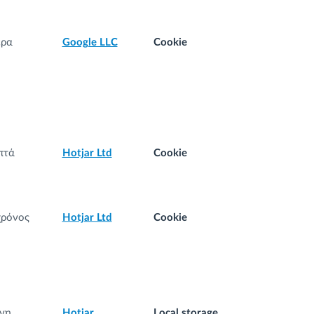
έρα
Google LLC
Cookie
πτά
Hotjar Ltd
Cookie
χρόνος
Hotjar Ltd
Cookie
νη
Hotjar
Local storage