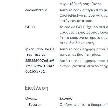
συγκατάθεσή σας εύκολα.
cookiefirst-id
Αυτό το cookie περιέχει το μ
CookieFirst να μπορεί να αν
αυτόν τον ιστότοπο.
GCLB
Το cookie GCLB έχει οριστεί 
Εξισορρόπησης φορτίου Googl
ότι τα επόμενα αιτήματά σας 
στον ίδιο διακομιστή.
ip2country_locale
Αυτό το cookie χρησιμοποιεί
_redirect_cc
χρήστη με βάση τη χώρα.
SSESS5007ed1e9
Αυτό το cookie χρησιμοποιεί
7fc55799615847
αναγνωριστικού συνεδρίας χ
6016557b1
Εκτέλεση
Ονομα
Σκοπός
__Secure-
Ορίζοντας αυτό το διακριτικό,