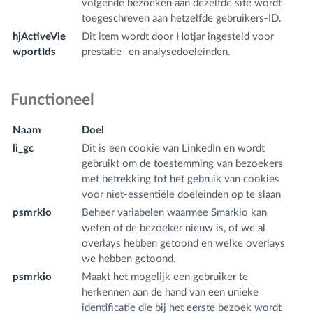
volgende bezoeken aan dezelfde site wordt
toegeschreven aan hetzelfde gebruikers-ID.
hjActiveVie
Dit item wordt door Hotjar ingesteld voor
fr
wportIds
prestatie- en analysedoeleinden.
m
Functioneel
Naam
Doel
D
li_gc
Dit is een cookie van LinkedIn en wordt
.l
gebruikt om de toestemming van bezoekers
m
met betrekking tot het gebruik van cookies
voor niet-essentiële doeleinden op te slaan
psmrkio
Beheer variabelen waarmee Smarkio kan
fr
weten of de bezoeker nieuw is, of we al
m
overlays hebben getoond en welke overlays
we hebben getoond.
psmrkio
Maakt het mogelijk een gebruiker te
w
herkennen aan de hand van een unieke
m
identificatie die bij het eerste bezoek wordt