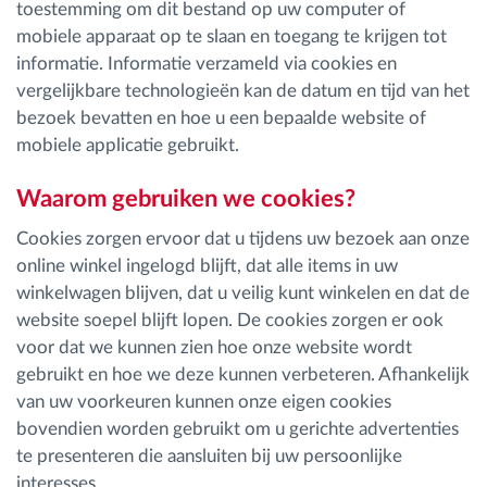
toestemming om dit bestand op uw computer of
mobiele apparaat op te slaan en toegang te krijgen tot
Routeplanning en -monitoring
informatie. Informatie verzameld via cookies en
vergelijkbare technologieën kan de datum en tijd van het
Automatische bestuurdersidentificatie
bezoek bevatten en hoe u een bepaalde website of
mobiele applicatie gebruikt.
Ontdek alle functies
Waarom gebruiken we cookies?
Cookies zorgen ervoor dat u tijdens uw bezoek aan onze
online winkel ingelogd blijft, dat alle items in uw
Hoe we de noden van elke vlootactiviteit
winkelwagen blijven, dat u veilig kunt winkelen en dat de
oplossen
website soepel blijft lopen. De cookies zorgen er ook
voor dat we kunnen zien hoe onze website wordt
gebruikt en hoe we deze kunnen verbeteren. Afhankelijk
Besparingscalculator
van uw voorkeuren kunnen onze eigen cookies
bovendien worden gebruikt om u gerichte advertenties
te presenteren die aansluiten bij uw persoonlijke
interesses.