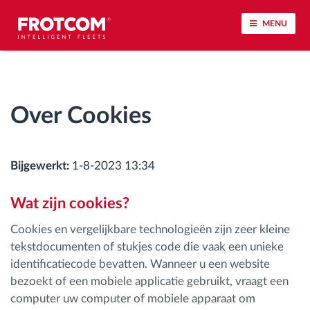
MENU
Voertuigtracking en sensorbewaking
Over Cookies
Rijgedrag analyse
Controle van rijtijden
Bijgewerkt:
1-8-2023 13:34
Personeelsbeheer
Wat zijn cookies?
Cookies en vergelijkbare technologieën zijn zeer kleine
Downloaden van tachograaf op afstand
tekstdocumenten of stukjes code die vaak een unieke
identificatiecode bevatten. Wanneer u een website
Toegangsbeheer
bezoekt of een mobiele applicatie gebruikt, vraagt een
computer uw computer of mobiele apparaat om
Brandstofbeheer