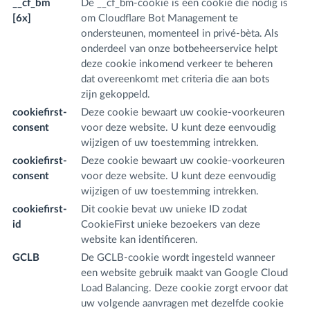
__cf_bm
De __cf_bm-cookie is een cookie die nodig is
.t
[6x]
om Cloudflare Bot Management te
.t
ondersteunen, momenteel in privé-bèta. Als
.l
onderdeel van onze botbeheerservice helpt
m
deze cookie inkomend verkeer te beheren
li
dat overeenkomt met criteria die aan bots
m,
zijn gekoppeld.
tw
cookiefirst-
Deze cookie bewaart uw cookie-voorkeuren
fr
consent
voor deze website. U kunt deze eenvoudig
m
wijzigen of uw toestemming intrekken.
cookiefirst-
Deze cookie bewaart uw cookie-voorkeuren
fr
consent
voor deze website. U kunt deze eenvoudig
m
wijzigen of uw toestemming intrekken.
cookiefirst-
Dit cookie bevat uw unieke ID zodat
fr
id
CookieFirst unieke bezoekers van deze
m
website kan identificeren.
GCLB
De GCLB-cookie wordt ingesteld wanneer
sc
een website gebruik maakt van Google Cloud
Load Balancing. Deze cookie zorgt ervoor dat
uw volgende aanvragen met dezelfde cookie