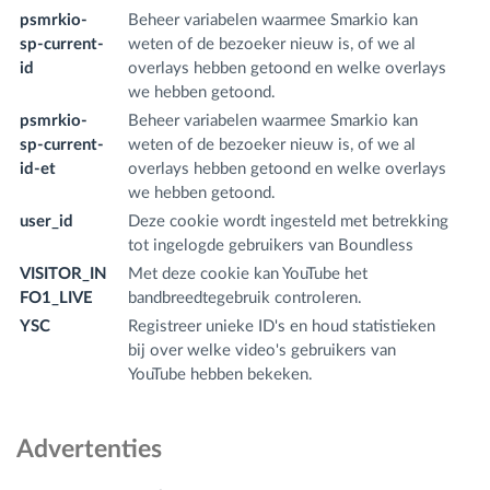
psmrkio-
Beheer variabelen waarmee Smarkio kan
w
sp-current-
weten of de bezoeker nieuw is, of we al
m
id
overlays hebben getoond en welke overlays
we hebben getoond.
psmrkio-
Beheer variabelen waarmee Smarkio kan
w
sp-current-
weten of de bezoeker nieuw is, of we al
m
id-et
overlays hebben getoond en welke overlays
we hebben getoond.
user_id
Deze cookie wordt ingesteld met betrekking
w
tot ingelogde gebruikers van Boundless
m
VISITOR_IN
Met deze cookie kan YouTube het
.y
FO1_LIVE
bandbreedtegebruik controleren.
m
YSC
Registreer unieke ID's en houd statistieken
.y
bij over welke video's gebruikers van
m
YouTube hebben bekeken.
Advertenties