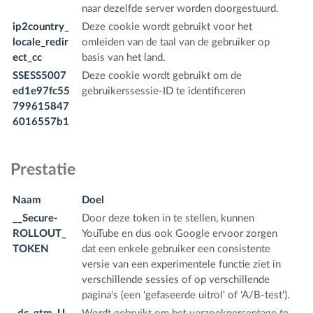
naar dezelfde server worden doorgestuurd.
ip2country_
Deze cookie wordt gebruikt voor het
w
locale_redir
omleiden van de taal van de gebruiker op
m
ect_cc
basis van het land.
SSESS5007
Deze cookie wordt gebruikt om de
.
ed1e97fc55
gebruikerssessie-ID te identificeren
o
799615847
6016557b1
Prestatie
Naam
Doel
D
__Secure-
Door deze token in te stellen, kunnen
.y
ROLLOUT_
YouTube en dus ook Google ervoor zorgen
m
TOKEN
dat een enkele gebruiker een consistente
versie van een experimentele functie ziet in
verschillende sessies of op verschillende
pagina's (een 'gefaseerde uitrol' of 'A/B-test').