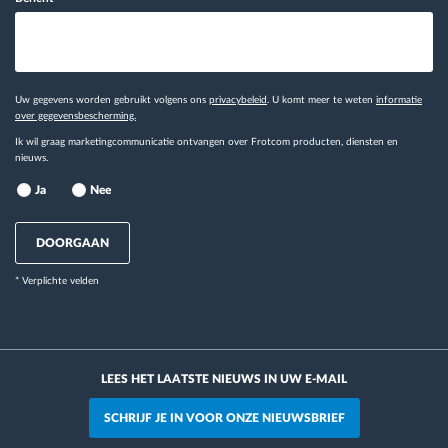
Uw gegevens worden gebruikt volgens ons
privacybeleid
. U komt meer te weten
informatie
over gegevensbescherming.
Ik wil graag marketingcommunicatie ontvangen over Frotcom producten, diensten en
nieuws.
Ja
Nee
DOORGAAN
* Verplichte velden
LEES HET LAATSTE NIEUWS IN UW E-MAIL
SCHRIJF JE IN VOOR ONZE NIEUWSBRIEF