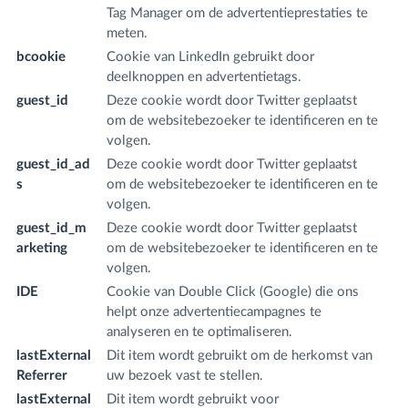
Tag Manager om de advertentieprestaties te
meten.
bcookie
Cookie van LinkedIn gebruikt door
.l
deelknoppen en advertentietags.
m
guest_id
Deze cookie wordt door Twitter geplaatst
.t
om de websitebezoeker te identificeren en te
volgen.
guest_id_ad
Deze cookie wordt door Twitter geplaatst
.t
s
om de websitebezoeker te identificeren en te
volgen.
guest_id_m
Deze cookie wordt door Twitter geplaatst
.t
arketing
om de websitebezoeker te identificeren en te
volgen.
IDE
Cookie van Double Click (Google) die ons
.d
helpt onze advertentiecampagnes te
.n
analyseren en te optimaliseren.
lastExternal
Dit item wordt gebruikt om de herkomst van
fr
Referrer
uw bezoek vast te stellen.
m
lastExternal
Dit item wordt gebruikt voor
fr