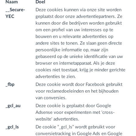
Naam
Doel
D
__Secure-
Deze cookies kunnen via onze site worden
.y
YEC
geplaatst door onze advertentiepartners. Ze
m
kunnen door die bedrijven worden gebruikt
om een profiel van uw interesses op te
bouwen en u relevante advertenties op
andere sites te tonen. Ze slaan geen directe
persoonlijke informatie op, maar zijn
gebaseerd op de unieke identificatie van uw
browser en internetapparaat. Als je deze
cookies niet toestaat, krijg je minder gerichte
advertenties te zien.
_fbp
Deze cookie wordt door Facebook gebruikt
.f
voor reclamedoeleinden en het bijhouden
m
van conversies.
_gcl_au
Deze cookie is geplaatst door Google
.f
Adsense voor experimenten met 'cross-
m
website' advertenties.
_gcl_ls
De cookie “_gcl_ls” wordt gebruikt voor
fr
conversietracking in Google Ads en Google
m