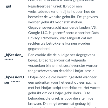
betrokkene kunnen worden gegarandeerd.
_gid
Registreert een uniek ID voor een
.f
websitebezoeker om bij te houden hoe de
m
bezoeker de website gebruikt. De gegevens
worden gebruikt voor statistieken.
Gegevensoverdracht naar derde landen: VS.
Google LLC. is gecertificeerd onder het Data
Privacy Framework, wat aangeeft dat uw
rechten als betrokkene kunnen worden
gegarandeerd.
_hjSession_
Een cookie die de huidige sessiegegevens
.f
******
bevat. Dit zorgt ervoor dat volgende
m
verzoeken binnen het sessievenster worden
toegeschreven aan dezelfde Hotjar-sessie.
_hjSessionU
Hotjar-cookie die wordt ingesteld wanneer
.f
ser_******
een gebruiker voor het eerst op een pagina
m
met het Hotjar-script terechtkomt. Het wordt
gebruikt om de Hotjar-gebruikers-ID te
behouden, die uniek is voor die site in de
browser. Dit zorgt ervoor dat gedrag bij