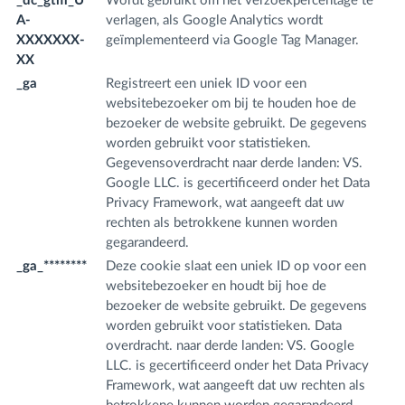
_dc_gtm_U
Wordt gebruikt om het verzoekpercentage te
.f
A-
verlagen, als Google Analytics wordt
m
XXXXXXX-
geïmplementeerd via Google Tag Manager.
XX
_ga
Registreert een uniek ID voor een
.f
websitebezoeker om bij te houden hoe de
m
bezoeker de website gebruikt. De gegevens
worden gebruikt voor statistieken.
Gegevensoverdracht naar derde landen: VS.
Google LLC. is gecertificeerd onder het Data
Privacy Framework, wat aangeeft dat uw
rechten als betrokkene kunnen worden
gegarandeerd.
_ga_********
Deze cookie slaat een uniek ID op voor een
.f
websitebezoeker en houdt bij hoe de
m
bezoeker de website gebruikt. De gegevens
worden gebruikt voor statistieken. Data
overdracht. naar derde landen: VS. Google
LLC. is gecertificeerd onder het Data Privacy
Framework, wat aangeeft dat uw rechten als