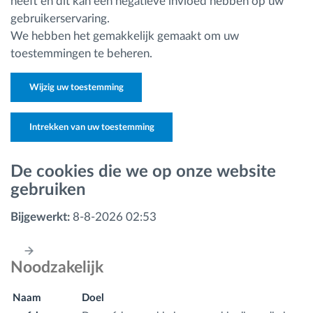
heeft en dit kan een negatieve invloed hebben op uw
gebruikerservaring.
We hebben het gemakkelijk gemaakt om uw
toestemmingen te beheren.
Wijzig uw toestemming
Intrekken van uw toestemming
De cookies die we op onze website
gebruiken
Bijgewerkt:
8-8-2026 02:53
Noodzakelijk
Naam
Doel
D