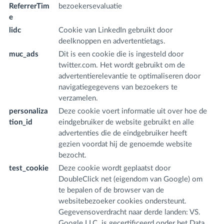
ReferrerTim
bezoekersevaluatie
m
e
lidc
Cookie van LinkedIn gebruikt door
.l
deelknoppen en advertentietags.
m
muc_ads
Dit is een cookie die is ingesteld door
.t
twitter.com. Het wordt gebruikt om de
advertentierelevantie te optimaliseren door
navigatiegegevens van bezoekers te
verzamelen.
personaliza
Deze cookie voert informatie uit over hoe de
.t
tion_id
eindgebruiker de website gebruikt en alle
advertenties die de eindgebruiker heeft
gezien voordat hij de genoemde website
bezocht.
test_cookie
Deze cookie wordt geplaatst door
.d
DoubleClick net (eigendom van Google) om
.n
te bepalen of de browser van de
websitebezoeker cookies ondersteunt.
Gegevensoverdracht naar derde landen: VS.
Google LLC. is gecertificeerd onder het Data