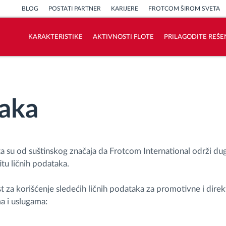
BLOG
POSTATI PARTNER
KARIJERE
FROTCOM ŠIROM SVETA
KARAKTERISTIKE
AKTIVNOSTI FLOTE
PRILAGODITE REŠE
Kako rešavamo sve aktivnosti voznog
parka
taka
Kalkulator uštede
enata su od suštinskog značaja da Frotcom International održi d
tu ličnih podataka.
t za korišćenje sledećih ličnih podataka za promotivne i dir
a i uslugama: