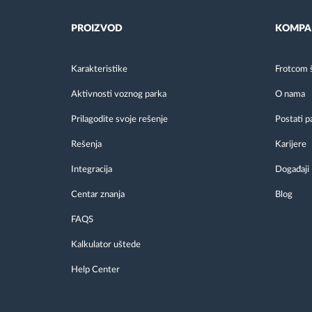
PROIZVOD
KOMPA
Karakteristike
Frotcom 
Aktivnosti voznog parka
O nama
Prilagodite svoje rešenje
Postati p
Rešenja
Karijere
Integracija
Događaji
Centar znanja
Blog
FAQS
Kalkulator uštede
Help Center