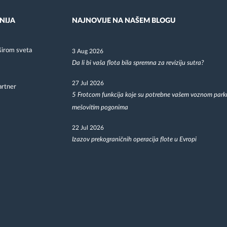
NIJA
NAJNOVIJE NA NAŠEM BLOGU
širom sveta
3 Aug 2026
Da li bi vaša flota bila spremna za reviziju sutra?
27 Jul 2026
artner
5 Frotcom funkcija koje su potrebne vašem voznom park
mešovitim pogonima
22 Jul 2026
Izazov prekograničnih operacija flote u Evropi