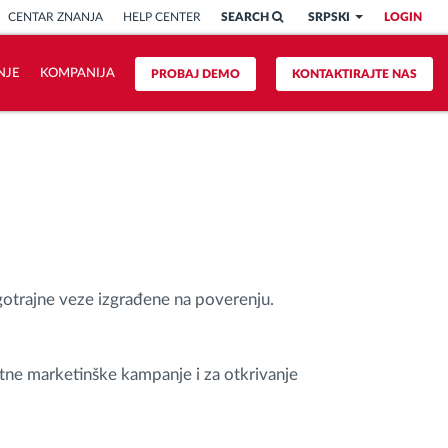
CENTAR ZNANJA
HELP CENTER
SEARCH
SRPSKI
LOGIN
NJE
KOMPANIJA
PROBAJ DEMO
KONTAKTIRAJTE NAS
ugotrajne veze izgrađene na poverenju.
ektne marketinške kampanje i za otkrivanje