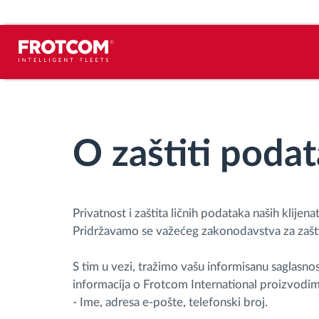
Praćenje vozila i nadzor senzora
Analiza ponašanja u vožnji
O zaštiti poda
Praćenje vremena vožnje
Privatnost i zaštita ličnih podataka naših klij
Upravljanje radnom snagom
Pridržavamo se važećeg zakonodavstva za zašti
Daljinsko preuzimanje tahografa
S tim u vezi, tražimo vašu informisanu saglasnos
informacija o Frotcom International proizvodim
Kontrola pristupa
- Ime, adresa e-pošte, telefonski broj.