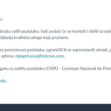
u.
du vaših podataka. Vaši podaci će se koristiti i deliti sa naš
ljšanja kvaliteta usluge koju pružamo.
, za prenosivost podataka, ograničili ili se suprotstavili obradi, 
a adresu:
dataprivacy@frotcom.com
.
anu za zaštitu podataka (CNPD - Comissao Nacional de Pro
ovde
.