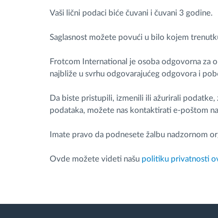
Vaši lični podaci biće čuvani i čuvani 3 godine.
Upravljanje gorivom
Saglasnost možete povući u bilo kojem trenutk
Planiranje i nadgledanje rute
Frotcom International je osoba odgovorna za obra
Automatska identifikacija vozača
najbliže u svrhu odgovarajućeg odgovora i pobo
Otkrijte sve funkcije
Da biste pristupili, izmenili ili ažurirali podatke
podataka, možete nas kontaktirati e-poštom n
Imate pravo da podnesete žalbu nadzornom org
Ovde možete videti našu
politiku privatnosti 