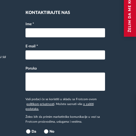
ŽELIM DA ME KONTAKTIRAJU
KONTAKTIRAJTE NAS
Ime
*
E-mail
*
u sa
Poruka
Vaši podaci će se koristiti u skladu sa Frotcom-ovom
politikom privatnosti
. Možete saznati više
o zaštiti
podataka.
Želeo bih da primim marketinške komunikacije u vezi sa
Frotcom proizvodima, uslugama i vestima.
Da
No