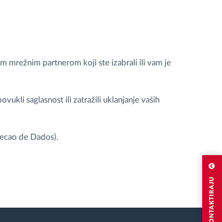
im mrežnim partnerom koji ste izabrali ili vam je
povukli saglasnost ili zatražili uklanjanje vaših
tecao de Dados).