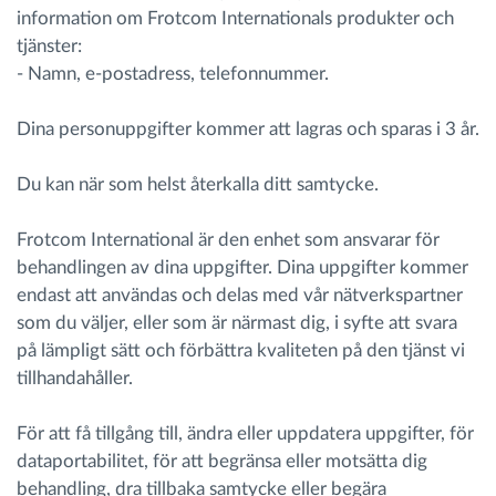
information om Frotcom Internationals produkter och
tjänster:
Ruttplanering och övervakning
- Namn, e-postadress, telefonnummer.
Automatisk förare identifiering
Dina personuppgifter kommer att lagras och sparas i 3 år.
Upptäck alla funktioner
Du kan när som helst återkalla ditt samtycke.
Frotcom International är den enhet som ansvarar för
behandlingen av dina uppgifter. Dina uppgifter kommer
endast att användas och delas med vår nätverkspartner
Vi löser varje flottas verksamhetsbehov
som du väljer, eller som är närmast dig, i syfte att svara
på lämpligt sätt och förbättra kvaliteten på den tjänst vi
Sparkalkylator
tillhandahåller.
För att få tillgång till, ändra eller uppdatera uppgifter, för
dataportabilitet, för att begränsa eller motsätta dig
behandling, dra tillbaka samtycke eller begära