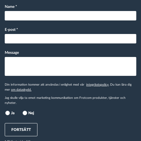
Name
*
E-post
*
Message
Din information kommer att användas i enlighet med vår
integritetspolicy
. Du kan lära dig
mer
om dataskydd.
Jag skulle vilja ta emot marketing kommunikation om Frotcom produkter, tjänster och
nyheter.
Ja
Nej
FORTSÄTT