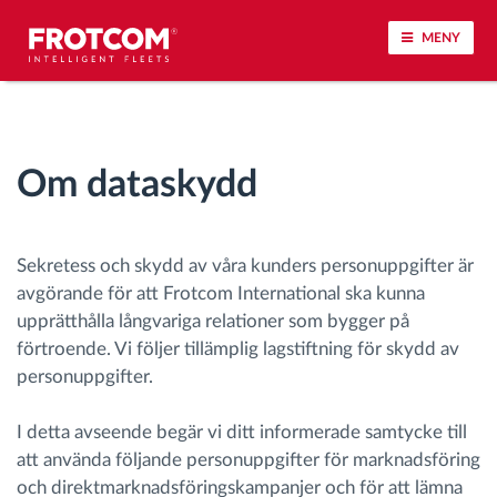
MENY
Spårning av fordon och sensorövervaktning
Om dataskydd
Körbeteende analys
Körtidsövervakning
Sekretess och skydd av våra kunders personuppgifter är
avgörande för att Frotcom International ska kunna
Workforce management
upprätthålla långvariga relationer som bygger på
förtroende. Vi följer tillämplig lagstiftning för skydd av
järrstyrd nedladdning från färdskrivare
personuppgifter.
I detta avseende begär vi ditt informerade samtycke till
Åtkomstkontroll
att använda följande personuppgifter för marknadsföring
och direktmarknadsföringskampanjer och för att lämna
Bränslehantering