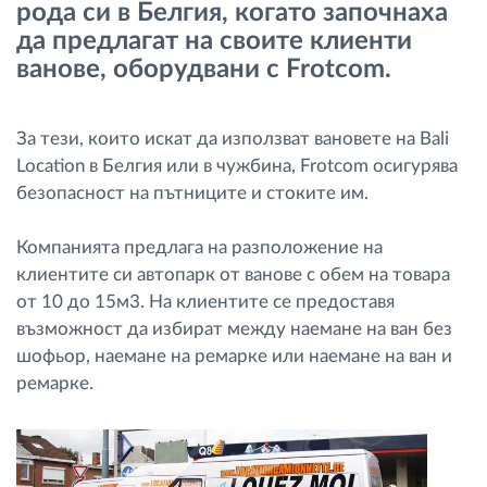
рода си в Белгия, когато започнаха
Управление на горивото
да предлагат на своите клиенти
ванове, оборудвани с Frotcom.
Планиране на маршрути и мониторинг
За тези, които искат да използват вановете на Bali
Автоматична идентификация на шофьора
Location в Белгия или в чужбина, Frotcom осигурява
безопасност на пътниците и стоките им.
Разберете за всички функционалности
Компанията предлага на разположение на
клиентите си автопарк от ванове с обем на товара
от 10 до 15м3. На клиентите се предоставя
Как отговаряме на нуждите на всяка
възможност да избират между наемане на ван без
флота
шофьор, наемане на ремарке или наемане на ван и
ремарке.
Калкулатор за спестявания