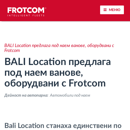
МЕНЮ
Проследяване на превозното средство и
наблюдение на датчиците
BALI Location предлага под наем ванове, оборудвани с
Frotcom
Анализ на стила на шофиране
BALI Location предлага
под наем ванове,
Наблюдение на времената за шофиране
оборудвани с Frotcom
Управление на работната сила
Дейност на автопарка:
Автомобили под наем
Дистанционно сваляне на данни от тахограф
Контрол на достъпа
Bali Location станаха единствени по