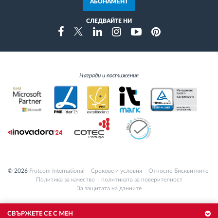
АБОНАМЕНТ
СЛЕДВАЙТЕ НИ
Instragram
Facebook
Twitter
Linkedin
Youtube
Pinterest
Награди и постижения
© 2026
Frotcom International
Cрокове и условия
Относно Бисквитките
Политика за качество
политиката за поверителност
За защитата на данните
СВЪРЖЕТЕ СЕ С МЕН