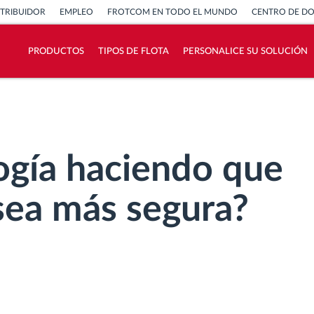
STRIBUIDOR
EMPLEO
FROTCOM EN TODO EL MUNDO
CENTRO DE D
PRODUCTOS
TIPOS DE FLOTA
PERSONALICE SU SOLUCIÓN
¿Cómo podemos ayudar en el control de la
actividad de su flota?
Calculadora de ahorro
logía haciendo que
sea más segura?