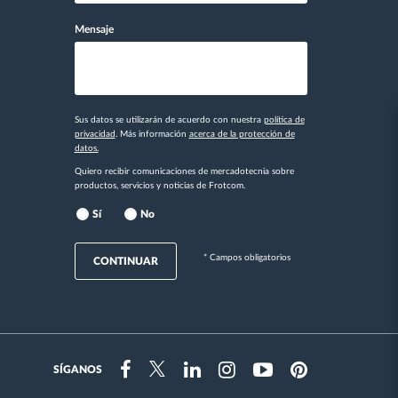
Mensaje
Sus datos se utilizarán de acuerdo con nuestra
política de
privacidad
. Más información
acerca de la protección de
datos.
Quiero recibir comunicaciones de mercadotecnia sobre
productos, servicios y noticias de Frotcom.
Sí
No
* Campos obligatorios
CONTINUAR
SÍGANOS
Instragram
Facebook
Twitter
Linkedin
Youtube
Pinterest