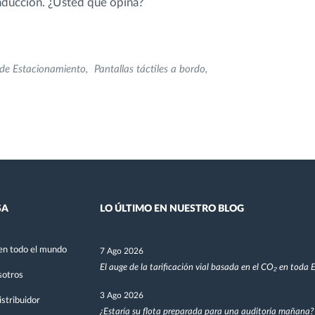
nducción. ¿Usted qué opina?
 de Estacionamiento
Pantallas táctiles a bordo
SA
LO ÚLTIMO EN NUESTRO BLOG
en todo el mundo
7 Ago 2026
El auge de la tarificación vial basada en el CO₂ en toda
sotros
3 Ago 2026
stribuidor
¿Estaría su flota preparada para una auditoría mañana?