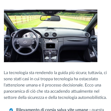
Gestione carburante
Pianificazione dei percorsi e monitoraggio
Identificazione automatica del conducente
Scopri tutte le caratteristiche
Come risolviamo tutte le attività della flotta
La tecnologia sta rendendo la guida più sicura; tuttavia, ci
sono stati casi in cui troppa tecnologia ha ostacolato
l'attenzione umana e il processo decisionale. Ecco una
Scopri quanto risparmi
panoramica di ciò che sta accadendo attualmente nel
settore della sicurezza e della tecnologia automobilistica.
Rilevamento di corsia salva vite umane -
questa