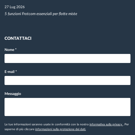
27 Lug 2026
5 funzioni Frotcom essenziali per flotte miste
CONTATTACI
Nome
*
E-mail
*
Messaggio
Le tue informazioni saranno usate in conformità con la nostra
informativa sulla privacy
. Per
saperne di più cliccare
informazioni sulla protezione dei dati.