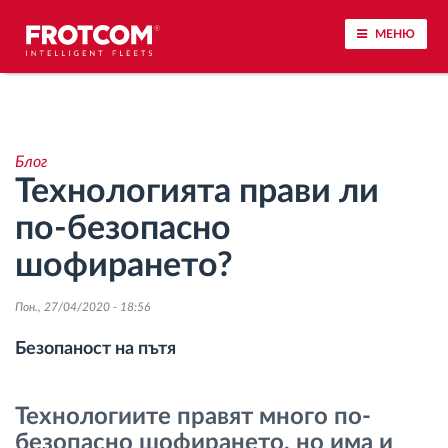
МЕНЮ
Проследяване на превозното средство и
наблюдение на датчиците
Блог
Технологията прави ли
Анализ на стила на шофиране
по-безопасно
Наблюдение на времената за шофиране
шофирането?
Управление на работната сила
Пон., 27/04/2020 - 18:56
Безопаност на пътя
Дистанционно сваляне на данни от тахограф
Технологиите правят много по-
Контрол на достъпа
безопасно шофирането, но има и