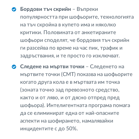
Бордови тъч скрийн
– Въпреки
популярността при шофьорите, технологията
на тъч скройна в купето има и няколко
критики. Половината от анкетираните
шофьори споделят, че бордовия тъч скрийн
ги разсейва по време на час пик, трафик и
задръствания, и те просто го изключват.
Следене на мъртви точки
– Следенето на
мъртвите точки (СМТ) показва на шофьорите
когато друга кола е в мъртвата им точка
(зоната точно зад превозното средство,
както и от ляво, и от дясно отпред пред
шофьора). Интелигентната програма помага
да се елиминират една от най-опасните
аспекти на шофирането, намалявайки
инцидентите с до 50%.