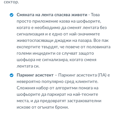
сектор.
Смяната на лента спасява животи
- Това
просто приложение казва на шофьорите,
когато е необходимо да сменят лентата без
сигнализация и е едно от най-значимите
животоспасяващи джаджи на пазара. Все пак
експертите твърдят, че повече от половината
големи инциденти се случват защото
шофьора не сигнализира, когато сменя
лентата си.
Паркинг асистент
– Паркинг асистента (ПА) е
невероятно популярно сред клиентите.
Сложния набор от алгоритми помага на
шофьорите да паркират на най-тесните
места, и да предовратят застрахователни
искове от огънати брони.