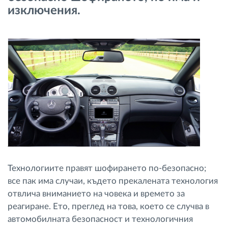
изключения.
Управление на горивото
Планиране на маршрути и мониторинг
Автоматична идентификация на шофьора
Разберете за всички функционалности
Как отговаряме на нуждите на всяка
флота
Технологиите правят шофирането по-безопасно;
все пак има случаи, където прекалената технология
Калкулатор за спестявания
отвлича вниманието на човека и времето за
реагиране. Ето, преглед на това, което се случва в
автомобилната безопасност и технологичния