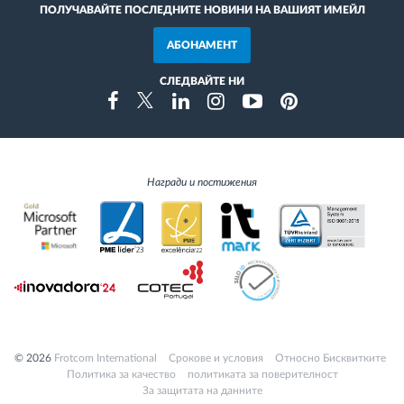
ПОЛУЧАВАЙТЕ ПОСЛЕДНИТЕ НОВИНИ НА ВАШИЯТ ИМЕЙЛ
АБОНАМЕНТ
СЛЕДВАЙТЕ НИ
Instragram
Facebook
Twitter
Linkedin
Youtube
Pinterest
Награди и постижения
© 2026
Frotcom International
Cрокове и условия
Относно Бисквитките
Политика за качество
политиката за поверителност
За защитата на данните