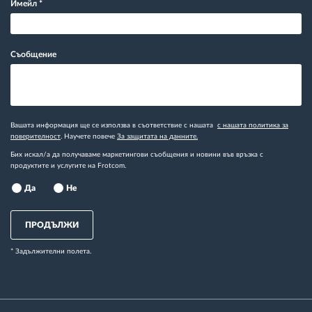
Имейл
*
Съобщение
Вашата информация ще се използва в съответствие с нашата
с нашата политика за
поверителност
. Научете повече
За защитата на данните.
Бих искал/а да получаваме маркетингови съобщения и новини във връзка с
продуктите и услугите на Frotcom.
Да
Не
ПРОДЪЛЖИ
* Задължителни полета.