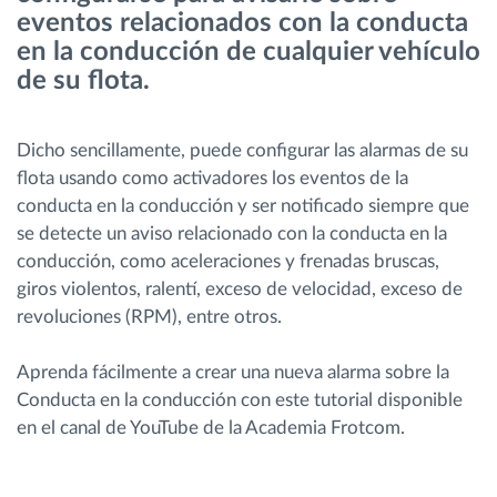
eventos relacionados con la conducta
en la conducción de cualquier vehículo
Planificación y seguimiento de rutas
de su flota.
Identificación automática del conductor
Dicho sencillamente, puede configurar las alarmas de su
flota usando como activadores los eventos de la
Descubrir todas las características
conducta en la conducción y ser notificado siempre que
se detecte un aviso relacionado con la conducta en la
conducción, como aceleraciones y frenadas bruscas,
giros violentos, ralentí, exceso de velocidad, exceso de
¿Cómo podemos ayudar en el control de la
revoluciones (RPM), entre otros.
actividad de su flota?
Aprenda fácilmente a crear una nueva alarma sobre la
Calculadora de ahorro
Conducta en la conducción con este tutorial disponible
en el canal de YouTube de la Academia Frotcom.