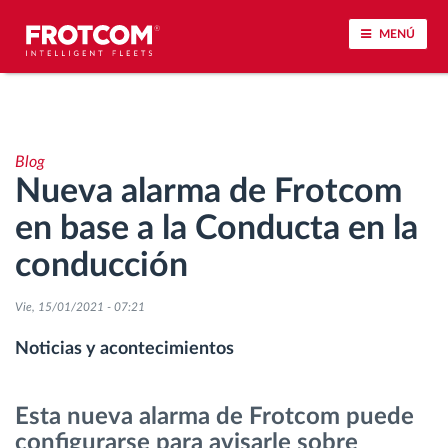
MENÚ
Seguimiento de vehículos y control de sensores
Blog
Análisis de la conducta en la conducción
Nueva alarma de Frotcom
en base a la Conducta en la
Seguimiento del tiempo de conducción
conducción
Gestión de plantilla
Vie, 15/01/2021 - 07:21
Descarga remota del tacógrafo
Noticias y acontecimientos
Control de acceso
Esta nueva alarma de Frotcom puede
configurarse para avisarle sobre
Gestión de combustible