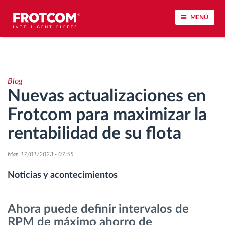
MENÚ
Seguimiento de vehículos y control de sensores
Blog
Análisis de la conducta en la conducción
Nuevas actualizaciones en
Frotcom para maximizar la
Seguimiento del tiempo de conducción
rentabilidad de su flota
Gestión de plantilla
Mar, 17/01/2023 - 07:55
Descarga remota del tacógrafo
Noticias y acontecimientos
Control de acceso
Ahora puede definir intervalos de
RPM de máximo ahorro de
Gestión de combustible