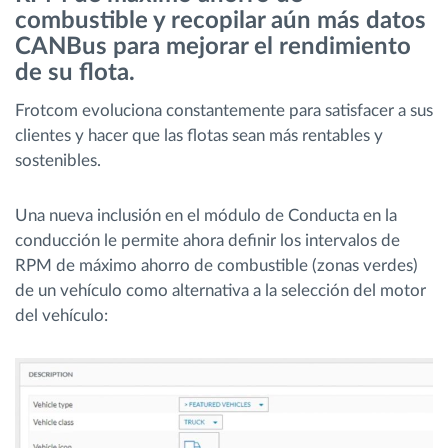
combustible y recopilar aún más datos
CANBus para mejorar el rendimiento
Planificación y seguimiento de rutas
de su flota.
Identificación automática del conductor
Frotcom evoluciona constantemente para satisfacer a sus
clientes y hacer que las flotas sean más rentables y
sostenibles.
Descubrir todas las características
Una nueva inclusión en el módulo de Conducta en la
conducción le permite ahora definir los intervalos de
RPM de máximo ahorro de combustible (zonas verdes)
¿Cómo podemos ayudar en el control de la
de un vehículo como alternativa a la selección del motor
actividad de su flota?
del vehículo:
Calculadora de ahorro