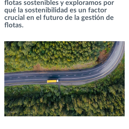
flotas sostenibles y exploramos por
qué la sostenibilidad es un factor
Planificación y seguimiento de rutas
crucial en el futuro de la gestión de
flotas.
Identificación automática del conductor
Descubrir todas las características
¿Cómo podemos ayudar en el control de la
actividad de su flota?
Calculadora de ahorro