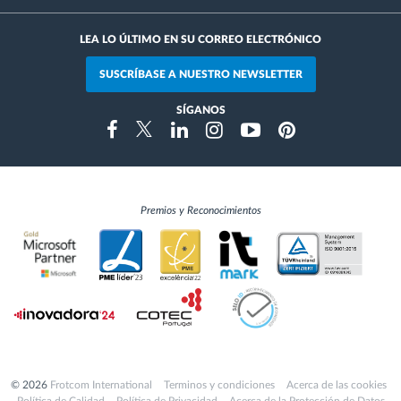
LEA LO ÚLTIMO EN SU CORREO ELECTRÓNICO
SUSCRÍBASE A NUESTRO NEWSLETTER
SÍGANOS
Instragram
Facebook
Twitter
Linkedin
Youtube
Pinterest
Premios y Reconocimientos
© 2026
Frotcom International
Terminos y condiciones
Acerca de las cookies