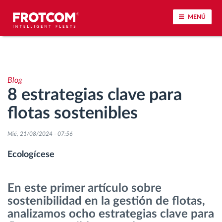
MENÚ
Seguimiento de vehículos y control de sensores
Blog
Análisis de la conducta en la conducción
8 estrategias clave para
flotas sostenibles
Seguimiento del tiempo de conducción
Mié, 21/08/2024 - 07:56
Gestión de plantilla
Ecologícese
Descarga remota del tacógrafo
En este primer artículo sobre
Control de acceso
sostenibilidad en la gestión de flotas,
analizamos ocho estrategias clave para
Gestión de combustible