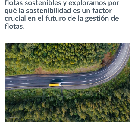
flotas sostenibles y exploramos por
qué la sostenibilidad es un factor
Planificación y seguimiento de rutas
crucial en el futuro de la gestión de
flotas.
Identificación automática del conductor
Descubrir todas las características
¿Cómo podemos ayudar en el control de la
actividad de su flota?
Calculadora de ahorro