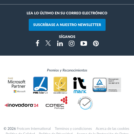
LEA LO ÚLTIMO EN SU CORREO ELECTRÓNICO
SUSCRÍBASE A NUESTRO NEWSLETTER
SÍGANOS
Instragram
Facebook
Twitter
Linkedin
Youtube
Pinterest
Premios y Reconocimientos
© 2026
Frotcom International
Terminos y condiciones
Acerca de las cookies