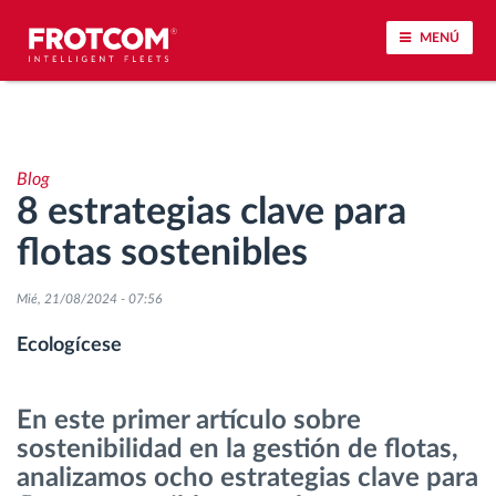
MENÚ
Seguimiento de vehículos y control de sensores
Blog
Análisis de la conducta en la conducción
8 estrategias clave para
flotas sostenibles
Seguimiento del tiempo de conducción
Mié, 21/08/2024 - 07:56
Gestión de plantilla
Ecologícese
Descarga remota del tacógrafo
En este primer artículo sobre
Control de acceso
sostenibilidad en la gestión de flotas,
analizamos ocho estrategias clave para
Gestión de combustible