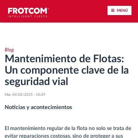
MENÚ
Seguimiento de vehículos y control de sensores
Blog
Análisis de la conducta en la conducción
Mantenimiento de Flotas:
Un componente clave de la
Seguimiento del tiempo de conducción
seguridad vial
Gestión de plantilla
Mar, 04/02/2025 - 10:29
Descarga remota del tacógrafo
Noticias y acontecimientos
Control de acceso
El mantenimiento regular de la flota no solo se trata de
evitar reparaciones costosas, sino de proteger a sus
Gestión de combustible