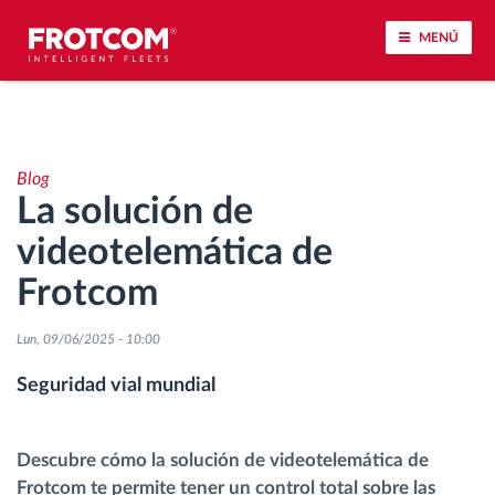
MENÚ
Seguimiento de vehículos y control de sensores
Blog
Análisis de la conducta en la conducción
La solución de
videotelemática de
Seguimiento del tiempo de conducción
Frotcom
Gestión de plantilla
Lun, 09/06/2025 - 10:00
Descarga remota del tacógrafo
Seguridad vial mundial
Control de acceso
Descubre cómo la solución de videotelemática de
Frotcom te permite tener un control total sobre las
Gestión de combustible