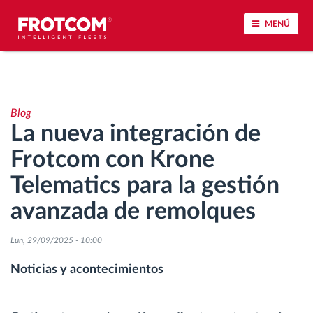
MENÚ
Seguimiento de vehículos y control de sensores
Blog
Análisis de la conducta en la conducción
La nueva integración de
Frotcom con Krone
Seguimiento del tiempo de conducción
Telematics para la gestión
Gestión de plantilla
avanzada de remolques
Descarga remota del tacógrafo
Lun, 29/09/2025 - 10:00
Noticias y acontecimientos
Control de acceso
Gestión de combustible