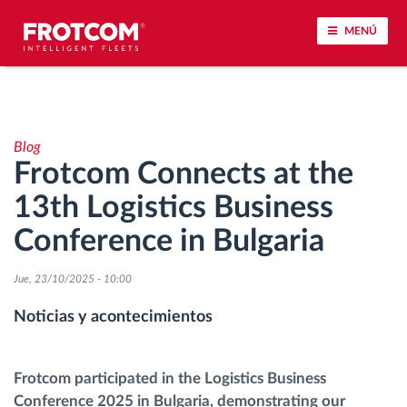
MENÚ
Seguimiento de vehículos y control de sensores
Blog
Análisis de la conducta en la conducción
Frotcom Connects at the
13th Logistics Business
Seguimiento del tiempo de conducción
Conference in Bulgaria
Gestión de plantilla
Jue, 23/10/2025 - 10:00
Descarga remota del tacógrafo
Noticias y acontecimientos
Control de acceso
Frotcom participated in the Logistics Business
Conference 2025 in Bulgaria, demonstrating our
Gestión de combustible