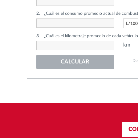
2.
¿Cuál es el consumo promedio actual de combusti
Tipo
L/10
de
consum
3.
¿Cuál es el kilometraje promedio de cada vehícul
Tipo
km
de
kilometr
Deb
CALCULAR
CO