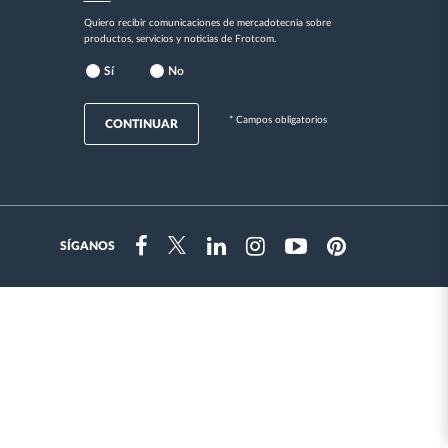
Quiero recibir comunicaciones de mercadotecnia sobre
productos, servicios y noticias de Frotcom.
Sí
No
* Campos obligatorios
CONTINUAR
SÍGANOS
Instragram
Facebook
Twitter
Linkedin
Youtube
Pinterest