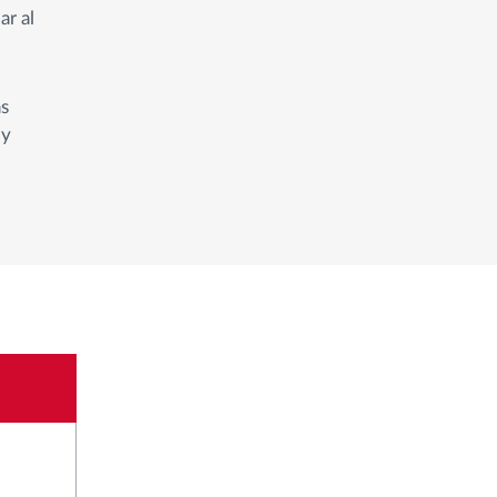
ar al
as
 y