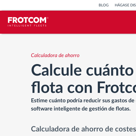
BLOG
HÁGASE DI
Seguimiento de vehículos y control de
sensores
Calculadora de ahorro
Calcule cuánto
Análisis de la conducta en la
conducción
flota con Frot
Seguimiento del tiempo de
conducción
Estime cuánto podría reducir sus gastos de 
software inteligente de gestión de flotas.
Gestión de plantilla
Calculadora de ahorro de costes
Descarga remota del tacógrafo