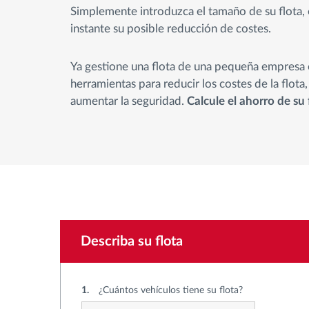
Simplemente introduzca el tamaño de su flota, 
instante su posible reducción de costes.
Control de acceso
Ya gestione una flota de una pequeña empresa o
Gestión de combustible
herramientas para reducir los costes de la flota
aumentar la seguridad.
Calcule el ahorro de su
Planificación y seguimiento de rutas
Identificación automática del
conductor
Descubrir todas las características
Describa su flota
1.
¿Cuántos vehículos tiene su flota?