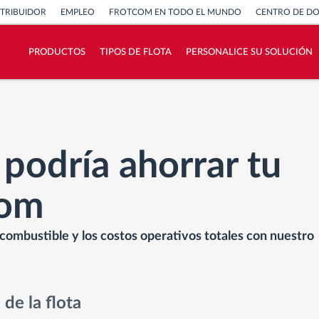
STRIBUIDOR
EMPLEO
FROTCOM EN TODO EL MUNDO
CENTRO DE D
PRODUCTOS
TIPOS DE FLOTA
PERSONALICE SU SOLUCIÓN
¿Cómo podemos ayudar en el control de la
actividad de su flota?
Calculadora de ahorro
 podría ahorrar tu
com
combustible y los costos operativos totales con nuestro
 de la flota