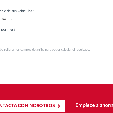
ble de sus vehículos?
0 Km
o
o por mes?
aje
e rellenar los campos de arriba para poder calcular el resultado.
Empiece a ahorra
NTACTA CON NOSOTROS