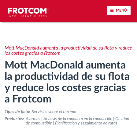
MENÚ
Seguimiento de vehículos y control de sensores
Mott MacDonald aumenta la productividad de su flota y reduce
Análisis de la conducta en la conducción
los costes gracias a Frotcom
Mott MacDonald aumenta
Seguimiento del tiempo de conducción
la productividad de su flota
y reduce los costes gracias
Gestión de plantilla
a Frotcom
Descarga remota del tacógrafo
Tipos de flota:
Servicios sobre el terreno
Control de acceso
Productos:
Alarmas | Análisis de la conducta en la conducción | Gestión
de combustible | Planificación y seguimiento de rutas
Gestión de combustible