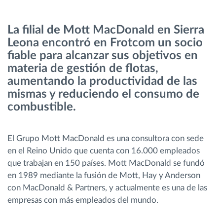
Planificación y seguimiento de rutas
La filial de Mott MacDonald en Sierra
Leona encontró en Frotcom un socio
Identificación automática del conductor
fiable para alcanzar sus objetivos en
materia de gestión de flotas,
aumentando la productividad de las
Descubrir todas las características
mismas y reduciendo el consumo de
combustible.
¿Cómo podemos ayudar en el control de la
El Grupo Mott MacDonald es una consultora con sede
actividad de su flota?
en el Reino Unido que cuenta con 16.000 empleados
que trabajan en 150 países. Mott MacDonald se fundó
Calculadora de ahorro
en 1989 mediante la fusión de Mott, Hay y Anderson
con MacDonald & Partners, y actualmente es una de las
empresas con más empleados del mundo.