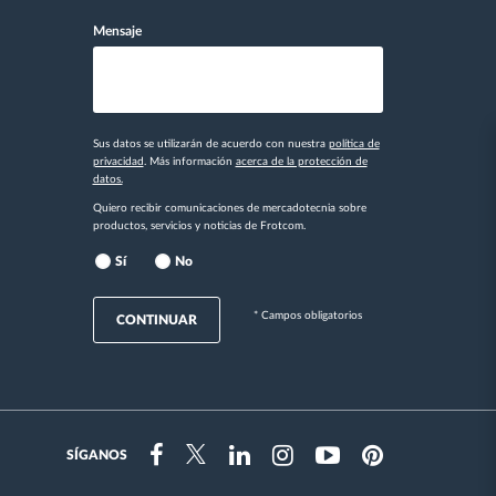
Mensaje
Sus datos se utilizarán de acuerdo con nuestra
política de
privacidad
. Más información
acerca de la protección de
datos.
Quiero recibir comunicaciones de mercadotecnia sobre
productos, servicios y noticias de Frotcom.
Sí
No
* Campos obligatorios
CONTINUAR
SÍGANOS
Instragram
Facebook
Twitter
Linkedin
Youtube
Pinterest