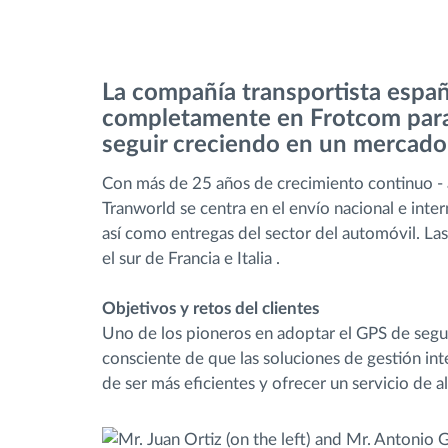
Control de acceso
La compañía transportista espa
Gestión de combustible
completamente en Frotcom para 
seguir creciendo en un mercado
Planificación y seguimiento de rutas
Con más de 25 años de crecimiento continuo -
Tranworld se centra en el envío nacional e inte
Identificación automática del
así como entregas del sector del automóvil. Las
conductor
el sur de Francia e Italia .
Descubrir todas las características
Objetivos y retos del clientes
Uno de los pioneros en adoptar el GPS de segu
consciente de que las soluciones de gestión intel
de ser más eficientes y ofrecer un servicio de al