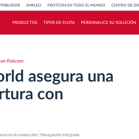
STRIBUIDOR
EMPLEO
FROTCOM EN TODO EL MUNDO
CENTRO DE D
PRODUCTOS
TIPOS DE FLOTA
PERSONALICE SU SOLUCIÓN
¿Cómo podemos ayudar en el control de la
actividad de su flota?
con Frotcom
Calculadora de ahorro
rld asegura una
rtura con
nducta en la conducción | Navegación integrada